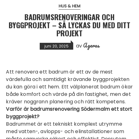
HUS & HEM
BADRUMSRENOVERINGAR OCH
BYGGPROJEKT – SÅ LYCKAS DU MED DITT
PROJEKT
Ageras
av
juni 20, 2025
Att renovera ett badrum är ett av de mest
värdefulla och samtidigt krävande byggprojekten
du kan göra i ett hem. Ett välplanerat badrum ökar
både komfort och värde på din fastighet, men det
kräver noggrann planering och rätt kompetens.
Varför är
badrumsrenovering Södermalm
ett stort
byggprojekt?
Badrummet är ett tekniskt komplext utrymme
med vatten-, avlopps- och elinstallationer som
måste samverka säkert och effektivt. Dessutom