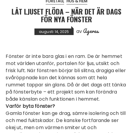
FÖRETAG
HUS & HEM
LÅT LJUSET FLÖDA – NÄR DET ÄR DAGS
FÖR NYA FÖNSTER
Ageras
av
augusti 14, 2025
Fönster är inte bara glas i en ram. De är hemmet
mot världen utanför, portalen för ljus, utsikt och
frisk luft. När fönstren börjar bli slitna, dragiga eller
svåröppnade kan det kännas som att hela
rummet tappar sin glans. Då är det dags att tänka
på fönsterbyte – ett projekt som kan förändra
både känslan och funktionen i hemmet.
Varför byta
fönster
?
Gamla fönster kan ge drag, sämre isolering och till
och med fuktskador. De kanske fortfarande ser
okej ut, men om värmen smiter ut och