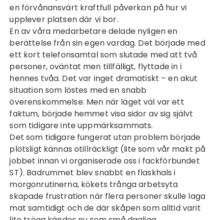
en förvånansvärt kraftfull påverkan på hur vi
upplever platsen där vi bor.
En av våra medarbetare delade nyligen en
berättelse från sin egen vardag. Det började med
ett kort telefonsamtal som slutade med att två
personer, oväntat men tillfälligt, flyttade in i
hennes tvåa. Det var inget dramatiskt – en akut
situation som löstes med en snabb
överenskommelse. Men när läget väl var ett
faktum, började hemmet visa sidor av sig självt
som tidigare inte uppmärksammats.
Det som tidigare fungerat utan problem började
plötsligt kännas otillräckligt (lite som vår makt på
jobbet innan vi organiserade oss i
fackförbundet
ST
). Badrummet blev snabbt en flaskhals i
morgonrutinerna, kökets trånga arbetsyta
skapade frustration när flera personer skulle laga
mat samtidigt och de där skåpen som alltid varit
lite tröga kändes nu som små dagliga