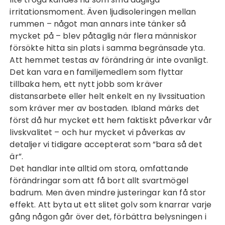
irritationsmoment. Även ljudisoleringen mellan
rummen – något man annars inte tänker så
mycket på – blev påtaglig när flera människor
försökte hitta sin plats i samma begränsade yta.
Att hemmet testas av förändring är inte ovanligt.
Det kan vara en familjemedlem som flyttar
tillbaka hem, ett nytt jobb som kräver
distansarbete eller helt enkelt en ny livssituation
som kräver mer av bostaden. Ibland märks det
först då hur mycket ett hem faktiskt påverkar vår
livskvalitet – och hur mycket vi påverkas av
detaljer vi tidigare accepterat som ”bara så det
är”.
Det handlar inte alltid om stora, omfattande
förändringar som att få bort allt
svartmögel
badrum
. Men även mindre justeringar kan få stor
effekt. Att byta ut ett slitet golv som knarrar varje
gång någon går över det, förbättra belysningen i