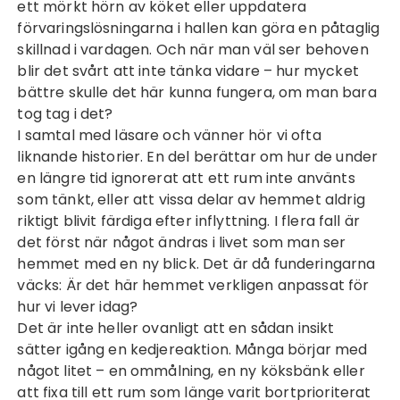
ett mörkt hörn av köket eller uppdatera
förvaringslösningarna i hallen kan göra en påtaglig
skillnad i vardagen. Och när man väl ser behoven
blir det svårt att inte tänka vidare – hur mycket
bättre skulle det här kunna fungera, om man bara
tog tag i det?
I samtal med läsare och vänner hör vi ofta
liknande historier. En del berättar om hur de under
en längre tid ignorerat att ett rum inte använts
som tänkt, eller att vissa delar av hemmet aldrig
riktigt blivit färdiga efter inflyttning. I flera fall är
det först när något ändras i livet som man ser
hemmet med en ny blick. Det är då funderingarna
väcks: Är det här hemmet verkligen anpassat för
hur vi lever idag?
Det är inte heller ovanligt att en sådan insikt
sätter igång en kedjereaktion. Många börjar med
något litet – en ommålning, en ny köksbänk eller
att fixa till ett rum som länge varit bortprioriterat