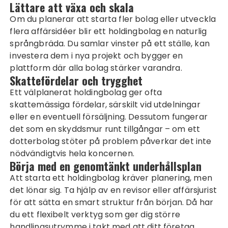
Lättare att växa och skala
Om du planerar att starta fler bolag eller utveckla
flera affärsidéer blir ett holdingbolag en naturlig
språngbräda. Du samlar vinster på ett ställe, kan
investera dem i nya projekt och bygger en
plattform där alla bolag stärker varandra.
Skattefördelar och trygghet
Ett välplanerat holdingbolag ger ofta
skattemässiga fördelar, särskilt vid utdelningar
eller en eventuell försäljning. Dessutom fungerar
det som en skyddsmur runt tillgångar – om ett
dotterbolag stöter på problem påverkar det inte
nödvändigtvis hela koncernen.
Börja med en genomtänkt
underhållsplan
Att starta ett holdingbolag kräver planering, men
det lönar sig. Ta hjälp av en revisor eller affärsjurist
för att sätta en smart struktur från början. Då har
du ett flexibelt verktyg som ger dig större
handlingsutrymme i takt med att ditt företag