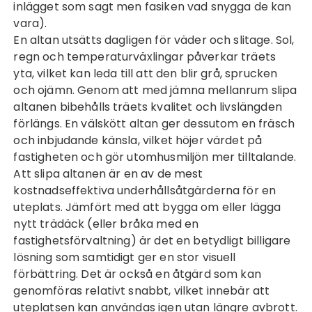
inlägget som sagt men fasiken vad snygga de kan
vara).
En altan utsätts dagligen för väder och slitage. Sol,
regn och temperaturväxlingar påverkar träets
yta, vilket kan leda till att den blir grå, sprucken
och ojämn. Genom att med jämna mellanrum slipa
altanen bibehålls träets kvalitet och livslängden
förlängs. En välskött altan ger dessutom en fräsch
och inbjudande känsla, vilket höjer värdet på
fastigheten och gör utomhusmiljön mer tilltalande.
Att slipa altanen är en av de mest
kostnadseffektiva underhållsåtgärderna för en
uteplats. Jämfört med att bygga om eller lägga
nytt trädäck (eller bråka med en
fastighetsförvaltning
) är det en betydligt billigare
lösning som samtidigt ger en stor visuell
förbättring. Det är också en åtgärd som kan
genomföras relativt snabbt, vilket innebär att
uteplatsen kan användas igen utan längre avbrott.