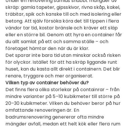
Under en renovering samlas snabbt mängder av
skräp: gamla tapeter, gipsskivor, rivna skåp, kakel,
träbitar, spik och kanske till och med isolering eller
betong. Att själv försöka köra det till tippen i flera
vändor tar tid, kostar bränsle och kräver ett släp
eller en större bil. Genom att hyra en container får
du allt samlat på ett och samma ställe – och
företaget hämtar den när du är klar.
Det sparar inte bara tid utan minskar också risken
för olyckor. Istället för att ha skräp liggande runt
huset, kan du kasta allt direkt i containern. Det blir
renare, tryggare och mer organiserat.
Vilken typ av container behöver du?
Det finns flera olika storlekar på containrar – från
mindre varianter på 5–10 kubikmeter till större på
20–30 kubikmeter. Vilken du behöver beror på hur
omfattande renoveringen är. En
badrumsrenovering genererar ofta mindre
mängder avfall, medan ett helt kök eller flera rum