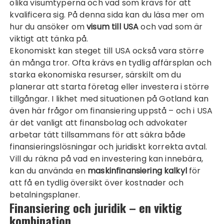
olika visumtyperna och vad som krävs för att
kvalificera sig. På denna sida kan du läsa mer om
hur du ansöker om
visum till USA
och vad som är
viktigt att tänka på.
Ekonomiskt kan steget till USA också vara större
än många tror. Ofta krävs en tydlig affärsplan och
starka ekonomiska resurser, särskilt om du
planerar att starta företag eller investera i större
tillgångar. I likhet med situationen på Gotland kan
även här frågor om finansiering uppstå – och i USA
är det vanligt att finansbolag och advokater
arbetar tätt tillsammans för att säkra både
finansieringslösningar och juridiskt korrekta avtal.
Vill du räkna på vad en investering kan innebära,
kan du använda en
maskinfinansiering kalkyl
för
att få en tydlig översikt över kostnader och
betalningsplaner.
Finansiering och juridik – en viktig
kombination