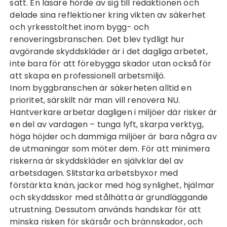
sätt. En läsare hörde av sig till redaktionen och
delade sina reflektioner kring vikten av säkerhet
och yrkesstolthet inom bygg- och
renoveringsbranschen. Det blev tydligt hur
avgörande skyddskläder är i det dagliga arbetet,
inte bara för att förebygga skador utan också för
att skapa en professionell arbetsmiljö.
Inom byggbranschen är säkerheten alltid en
prioritet, särskilt när man vill
renovera NU
.
Hantverkare arbetar dagligen i miljöer där risker är
en del av vardagen – tunga lyft, skarpa verktyg,
höga höjder och dammiga miljöer är bara några av
de utmaningar som möter dem. För att minimera
riskerna är skyddskläder en självklar del av
arbetsdagen. Slitstarka arbetsbyxor med
förstärkta knän, jackor med hög synlighet, hjälmar
och skyddsskor med stålhätta är grundläggande
utrustning. Dessutom används handskar för att
minska risken för skärsår och brännskador, och