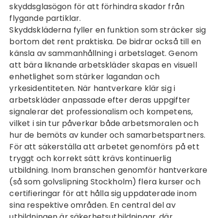
skyddsglasögon för att förhindra skador från
flygande partiklar.
Skyddskläderna fyller en funktion som sträcker sig
bortom det rent praktiska. De bidrar också till en
känsla av sammanhållning i arbetslaget. Genom
att bära liknande arbetskläder skapas en visuell
enhetlighet som stärker lagandan och
yrkesidentiteten. När hantverkare klär sig i
arbetskläder anpassade efter deras uppgifter
signalerar det professionalism och kompetens,
vilket i sin tur påverkar både arbetsmoralen och
hur de bemöts av kunder och samarbetspartners.
För att säkerställa att arbetet genomförs på ett
tryggt och korrekt sätt krävs kontinuerlig
utbildning. Inom branschen genomför hantverkare
(så som
golvslipning Stockholm
) flera kurser och
certifieringar för att hålla sig uppdaterade inom
sina respektive områden. En central del av
utbildningen är säkerhetsutbildningar, där