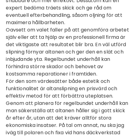
snabbare och mer effektivt. Dessutom kan en
expert bedöma träets skick och ge råd om
eventuell efterbehandling, såsom oljning för att
maximera hållbarheten.
Oavsett om valet faller på att genomföra arbetet
själv eller att ta hjälp av en professionell firma är
det viktigaste att resultatet blir bra. En väl utförd
slipning förnyar altanen och ger den en slät och
inbjudande yta. Regelbundet underhåll kan
förhindra större skador och behovet av
kostsamma reparationer i framtiden.
För den som värdesätter både estetik och
funktionalitet är altanslipning en prisvärd och
effektiv metod för att förbättra uteplatsen.
Genom att planera för regelbundet underhåll kan
man säkerställa att altanen håller sig i gott skick
år efter år, utan att det kräver alltför stora
ekonomiska insatser. På tal om annat, nu ska jag
iväg till polaren och fixa vid hans
däckverkstad