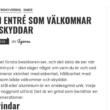
RENOVERING
SMIDE
N ENTRÉ SOM VÄLKOMNAR
SKYDDAR
Ageras
av
 2026
det första besökaren ser, och det sista de ser när
a intryck – den säger något om vem du är och vad
binerar skönhet med säkerhet, hållbarhet med
ng som både välkomnar och skyddar.
 stål eller aluminium är en smidesgrind unik. Varje
r noggrant utförd. Det är en grind som berättar en
enerationer.
indar