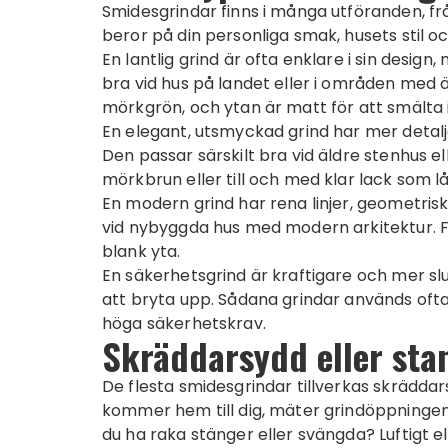
Smidesgrindar finns i många utföranden, från
beror på din personliga smak, husets stil oc
En lantlig grind är ofta enklare i sin desi
bra vid hus på landet eller i områden med ä
mörkgrön, och ytan är matt för att smälta i
En elegant, utsmyckad grind har mer detalj
Den passar särskilt bra vid äldre stenhus e
mörkbrun eller till och med klar lack som l
En modern grind har rena linjer, geometris
vid nybyggda hus med modern arkitektur. Fä
blank yta.
En säkerhetsgrind är kraftigare och mer sl
att bryta upp. Sådana grindar används ofta 
höga säkerhetskrav.
Skräddarsydd eller sta
De flesta smidesgrindar tillverkas skrädd
kommer hem till dig, mäter grindöppningen, ti
du ha raka stänger eller svängda? Luftigt el