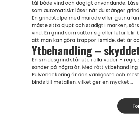
tål både vind och dagligt användande. Låset
som automatiskt låser när du stänger grinde
En grindstolpe med murade eller gjutna fund
måste sitta djupt och stadigt i marken, särs
vind. En grind som sätter sig eller lutar bli
att man kan göra
trappor i smide
, det är 
Ytbehandling – skyddet
En smidesgrind står ute i alla väder – regn, 
sönder på några år. Med rätt ytbehandling 
Pulverlackering är den vanligaste och mes
binds till metallen, vilket ger en mycket …
Fo