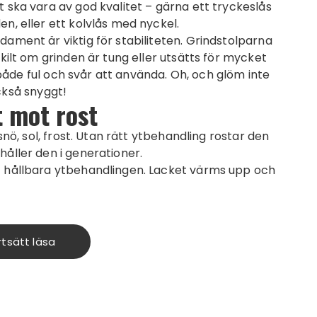
 ska vara av god kvalitet – gärna ett tryckeslås
n, eller ett kolvlås med nyckel.
ament är viktig för stabiliteten. Grindstolparna
kilt om grinden är tung eller utsätts för mycket
r både ful och svår att använda. Oh, och glöm inte
också snyggt!
 mot rost
snö, sol, frost. Utan rätt ytbehandling rostar den
håller den i generationer.
t hållbara ytbehandlingen. Lacket värms upp och
rtsätt läsa