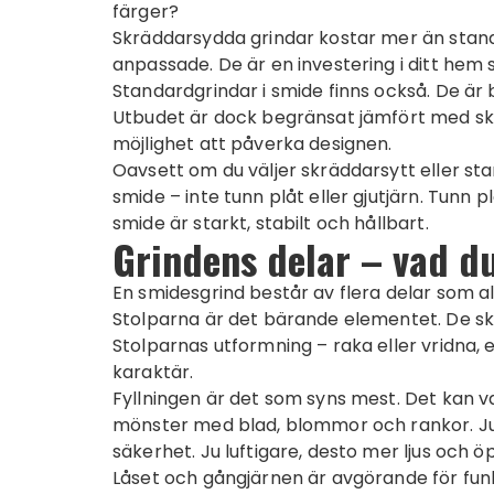
färger?
Skräddarsydda grindar kostar mer än stand
anpassade. De är en investering i ditt hem 
Standardgrindar i smide finns också. De är bi
Utbudet är dock begränsat jämfört med sk
möjlighet att påverka designen.
Oavsett om du väljer skräddarsytt eller stand
smide – inte tunn plåt eller gjutjärn. Tunn p
smide är starkt, stabilt och hållbart.
Grindens delar – vad du
En smidesgrind består av flera delar som a
Stolparna är det bärande elementet. De ska
Stolparnas utformning – raka eller vridna,
karaktär.
Fyllningen är det som syns mest. Det kan 
mönster med blad, blommor och rankor. Ju 
säkerhet. Ju luftigare, desto mer ljus och 
Låset och gångjärnen är avgörande för funkt