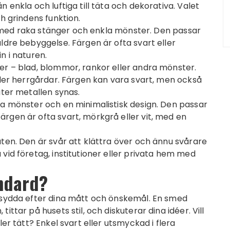
 enkla och luftiga till täta och dekorativa. Valet
h grindens funktion.
gn, med raka stänger och enkla mönster. Den passar
ldre bebyggelse. Färgen är ofta svart eller
n i naturen.
er – blad, blommor, rankor eller andra mönster.
ller herrgårdar. Färgen kan vara svart, men också
åter metallen synas.
ka mönster och en minimalistisk design. Den passar
rgen är ofta svart, mörkgrå eller vit, med en
uten. Den är svår att klättra över och ännu svårare
vid företag, institutioner eller privata hem med
ndard?
arsydda efter dina mått och önskemål. En smed
ttar på husets stil, och diskuterar dina idéer. Vill
ler tätt? Enkel svart eller utsmyckad i flera