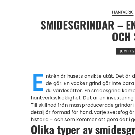
HANTVERK
SMIDESGRINDAR – E
OCH 
juni 11,
E
ntrén är husets ansikte utåt. Det är 
de går. En vacker grind gör inte bar
du värdesätter. En smidesgrind kom
hantverksskicklighet. Det är en investeri
Till skillnad från massproducerade grindar i
detalj är formad för hand, varje svetsfog ä
historia – och som kommer att göra det i g
Olika typer av
smidesgr