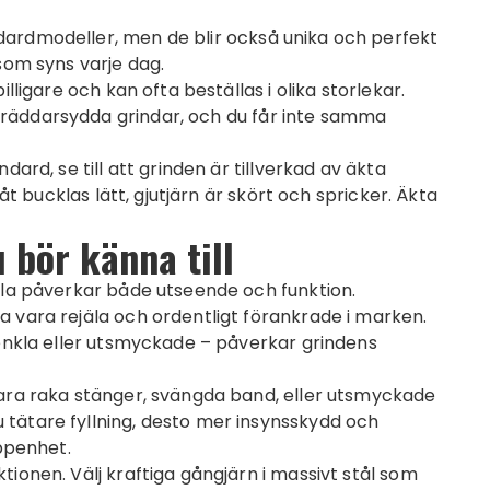
ardmodeller, men de blir också unika och perfekt
som syns varje dag.
lligare och kan ofta beställas i olika storlekar.
räddarsydda grindar, och du får inte samma
ard, se till att grinden är tillverkad av äkta
låt bucklas lätt, gjutjärn är skört och spricker. Äkta
 bör känna till
lla påverkar både utseende och funktion.
 vara rejäla och ordentligt förankrade i marken.
 enkla eller utsmyckade – påverkar grindens
vara raka stänger, svängda band, eller utsmyckade
tätare fyllning, desto mer insynsskydd och
öppenhet.
ionen. Välj kraftiga gångjärn i massivt stål som