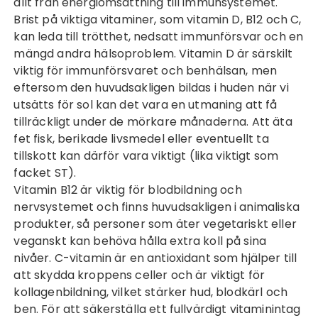
allt från energiomsättning till immunsystemet.
Brist på viktiga vitaminer, som vitamin D, B12 och C,
kan leda till trötthet, nedsatt immunförsvar och en
mängd andra hälsoproblem. Vitamin D är särskilt
viktig för immunförsvaret och benhälsan, men
eftersom den huvudsakligen bildas i huden när vi
utsätts för sol kan det vara en utmaning att få
tillräckligt under de mörkare månaderna. Att äta
fet fisk, berikade livsmedel eller eventuellt ta
tillskott kan därför vara viktigt (lika viktigt som
facket ST
).
Vitamin B12 är viktig för blodbildning och
nervsystemet och finns huvudsakligen i animaliska
produkter, så personer som äter vegetariskt eller
veganskt kan behöva hålla extra koll på sina
nivåer. C-vitamin är en antioxidant som hjälper till
att skydda kroppens celler och är viktigt för
kollagenbildning, vilket stärker hud, blodkärl och
ben. För att säkerställa ett fullvärdigt vitaminintag