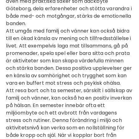
även med praktiska saker som
däckbyte
Göteborg
, dela erfarenheter och stötta varandra i
både med- och motgångar, stärks de emotionella
banden.
Att umgås med familj och vänner kan också bidra
till en ökad känsla av mening och tillfredsställelse i
livet. Att exempelvis laga mat tillsammans, gå på
promenader, spela spel eller bara sitta och prata
är aktiviteter som kan skapa värdefulla minnen
och stärka banden. Dessa positiva upplevelser ger
en känsla av samhörighet och trygghet som kan
vara en buffert mot stress och psykisk ohälsa.
Att resa bort och ta semester, särskilt i sällskap av
familj och vänner, kan också ha en positiv inverkan
på hälsan. En semester innebär ofta ett
miljöombyte och ett avbrott från vardagens
stress och rutiner. Denna förändring i miljö och
aktivitetsnivå kan verka som en nollställning för
både kropp och själ. När vi kopplar bort från