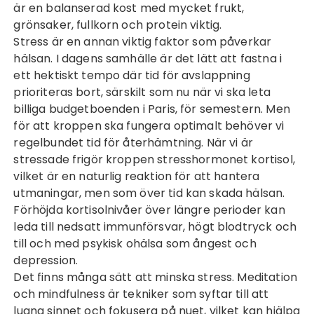
är en balanserad kost med mycket frukt,
grönsaker, fullkorn och protein viktig.
Stress är en annan viktig faktor som påverkar
hälsan. I dagens samhälle är det lätt att fastna i
ett hektiskt tempo där tid för avslappning
prioriteras bort, särskilt som nu när vi ska leta
billiga
budgetboenden i Paris
, för semestern. Men
för att kroppen ska fungera optimalt behöver vi
regelbundet tid för återhämtning. När vi är
stressade frigör kroppen stresshormonet kortisol,
vilket är en naturlig reaktion för att hantera
utmaningar, men som över tid kan skada hälsan.
Förhöjda kortisolnivåer över längre perioder kan
leda till nedsatt immunförsvar, högt blodtryck och
till och med psykisk ohälsa som ångest och
depression.
Det finns många sätt att minska stress. Meditation
och mindfulness är tekniker som syftar till att
lugna sinnet och fokusera på nuet, vilket kan hjälpa