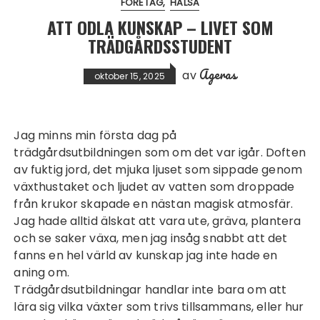
FÖRETAG
HÄLSA
ATT ODLA KUNSKAP – LIVET SOM
TRÄDGÅRDSSTUDENT
Ageras
av
oktober 15, 2025
Jag minns min första dag på
trädgårdsutbildningen som om det var igår. Doften
av fuktig jord, det mjuka ljuset som sippade genom
växthustaket och ljudet av vatten som droppade
från krukor skapade en nästan magisk atmosfär.
Jag hade alltid älskat att vara ute, gräva, plantera
och se saker växa, men jag insåg snabbt att det
fanns en hel värld av kunskap jag inte hade en
aning om.
Trädgårdsutbildningar handlar inte bara om att
lära sig vilka växter som trivs tillsammans, eller hur