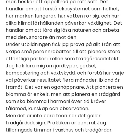
man beskär ett äppelträd på rätt sätt. Det
handlar om att förstå ekosystemet som helhet,
hur marken fungerar, hur vatten rör sig, och hur
olika klimatförhållanden påverkar växtlighet. Det
handlar om att lära sig läsa naturen och arbeta
med den, snarare än mot den.
Under utbildningen fick jag prova på allt från att
skapa små perennrabatter till att planera stora
offentliga parker i rollen som
trädgårdsarkitekt
.
Jag fick lära mig om jordtyper, gödsel,
kompostering och växtskydd, och förstå hur varje
val påverkar resultatet flera månader, ibland år
framåt. Det var en ögonöppnare. Att plantera en
blomma är enkelt, men att planera en trädgård
som ska blomma i harmoni över tid kräver
tålamod, kunskap och observation.
Men det är inte bara teori när det gäller
trädgårdsdesign
. Praktiken är central. Jag
tillbringade timmar i växthus och trädgårdar,