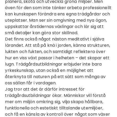
planera, sköta och utveckla gröna miljöer. Men
även för den som inte tänker arbeta professionellt
kan kunskapen förändra ens egna trädgårdar och
uteplatser. Man ser sin omgivning med nya ögon,
uppskattar årstidernas växlingar och lär sig att
små detaljer kan göra stor skillnad.
Det finns också något nästan meditativt i själva
lärandet. Att stå på knä i jorden, känna strukturen,
lukten och fukten, och samtidigt reflektera över
hur en viss växt passar i helheten – det skapar ett
lugn. Trädgårdsutbildningar erbjuder inte bara
yrkeskunskap, utan också en möjlighet att
återknyta till naturen på ett sätt som många av
oss sällan får i vardagen.
Jag tror att det är därför intresset för
trädgårdsutbildningar ökar. Människor vill förstå
mer om miljön omkring sig, vilja skapa hållbara,
funktionella och estetiskt tilltalande utemiljöer,
och få en känsla av kontroll över något som växer