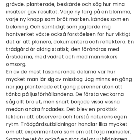
grävde, planterade, beskärde och såg hur mina
insatser gav resultat. Varje ny färg på en blomma,
varje ny knopp som bröt marken, kändes som en
belöning. Och samtidigt som jag lärde mig
hantverket växte också förståelsen för hur viktigt
det är att planera, dokumentera och reflektera. En
trädgård är aldrig statisk; den förändras med
årstiderna, med vädret och med människors
omsorg.
En av de mest fascinerande delarna var hur
mycket man lär sig av misstag. Jag minns en gång
när jag planterade ett gäng perenner utan att
tänka på ljusförhållandena. De första veckorna
såg allt bra ut, men snart började vissa vissna
medan andra frodades. Det blev en praktisk
lektion i att observera och förstå naturens egen
rytm. Trädgårdsutbildningar handlar lika mycket
om att experimentera som om att följa manualer.
Samarbetet är också en stor del av utbildningen.