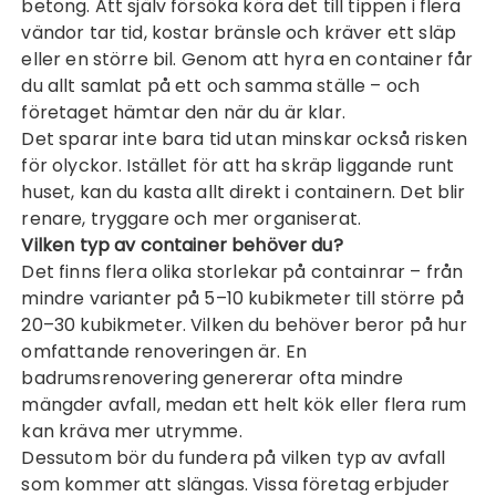
betong. Att själv försöka köra det till tippen i flera
vändor tar tid, kostar bränsle och kräver ett släp
eller en större bil. Genom att hyra en container får
du allt samlat på ett och samma ställe – och
företaget hämtar den när du är klar.
Det sparar inte bara tid utan minskar också risken
för olyckor. Istället för att ha skräp liggande runt
huset, kan du kasta allt direkt i containern. Det blir
renare, tryggare och mer organiserat.
Vilken typ av container behöver du?
Det finns flera olika storlekar på containrar – från
mindre varianter på 5–10 kubikmeter till större på
20–30 kubikmeter. Vilken du behöver beror på hur
omfattande renoveringen är. En
badrumsrenovering genererar ofta mindre
mängder avfall, medan ett helt kök eller flera rum
kan kräva mer utrymme.
Dessutom bör du fundera på vilken typ av avfall
som kommer att slängas. Vissa företag erbjuder