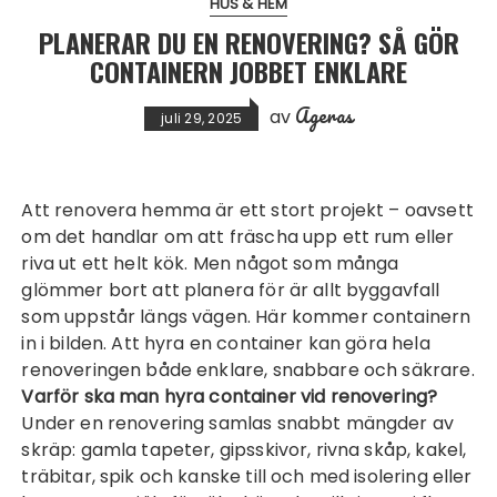
HUS & HEM
PLANERAR DU EN RENOVERING? SÅ GÖR
CONTAINERN JOBBET ENKLARE
Ageras
av
juli 29, 2025
Att renovera hemma är ett stort projekt – oavsett
om det handlar om att fräscha upp ett rum eller
riva ut ett helt kök. Men något som många
glömmer bort att planera för är allt byggavfall
som uppstår längs vägen. Här kommer containern
in i bilden. Att hyra en container kan göra hela
renoveringen både enklare, snabbare och säkrare.
Varför ska man hyra container vid renovering?
Under en renovering samlas snabbt mängder av
skräp: gamla tapeter, gipsskivor, rivna skåp, kakel,
träbitar, spik och kanske till och med isolering eller