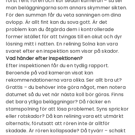
först rent rören och kör sedan kameran – så ser
man beläggningarna som annars skymmer sikten.
För den summan får du veta sanningen om dina
avlopp. Är allt fint kan du sova gott. Är det
problem kan du åtgärda dem i kontrollerade
former istället för att tvingas till en akut och dyr
lösning mitt i natten. En
relining Solna
kan vara
svaret efter en inspektion som visar på skador.
Vad händer efter inspektionen?
Efter inspektionen får du en tydlig rapport.
Beroende på vad kameran visat kan
rekommendationerna vara olika. Ser allt bra ut?
Grattis – du behöver inte göra något, men notera
datumet så du vet när nästa koll bör göras. Finns
det bara ytliga beläggningar? Då räcker en
stamspolning för att lösa problemet. Syns sprickor
eller rotskador? Då kan relining vara ett utmärkt
alternativ, förutsatt att rören inte är alltför
skadade. Är rören kollapsade? Då tyvärr – schakt