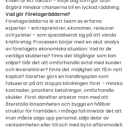
krisen är ett faktum – varje dag som går utan
åtgärd minskar chanserna till en lyckad räddning.
Vad gör Företagsräddarna?
Företagsräddarna är ett team av erfarna
experter – entreprenörer, ekonomer, revisorer
och jurister – som specialiserat sig på att vända
krisföretag. Processen börjar med en akut analys
av företagets ekonomiska situation: Vad är de
verkliga skulderna? Finns det tillgångar som kan
säljas? Går det att omförhandla avtal med kunder
och leverantörer? Finns det möjlighet att få in nytt
kapital? Därefter görs en handlingsplan som
fokuserar på att stoppa blödningen först – minska
kostnader, prioritera betalningar, omförhandla
skulder. Först därefter arbetar man med att
återställa lönsamheten och bygga en hållbar
struktur för framtiden. I många fall innebär det att
man måste säga upp personal, sälja delar av
verksamheten eller till och med byta affärsmodell.