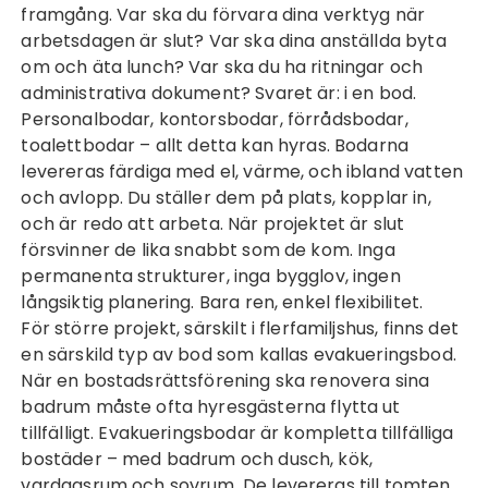
framgång. Var ska du förvara dina verktyg när
arbetsdagen är slut? Var ska dina anställda byta
om och äta lunch? Var ska du ha ritningar och
administrativa dokument? Svaret är: i en bod.
Personalbodar, kontorsbodar, förrådsbodar,
toalettbodar – allt detta kan hyras. Bodarna
levereras färdiga med el, värme, och ibland vatten
och avlopp. Du ställer dem på plats, kopplar in,
och är redo att arbeta. När projektet är slut
försvinner de lika snabbt som de kom. Inga
permanenta strukturer, inga bygglov, ingen
långsiktig planering. Bara ren, enkel flexibilitet.
För större projekt, särskilt i flerfamiljshus, finns det
en särskild typ av bod som kallas evakueringsbod.
När en bostadsrättsförening ska renovera sina
badrum måste ofta hyresgästerna flytta ut
tillfälligt. Evakueringsbodar är kompletta tillfälliga
bostäder – med badrum och dusch, kök,
vardagsrum och sovrum. De levereras till tomten,