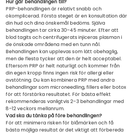
Hur går behandlingen till?
PRP-behandlingen är relativt snabb och
okomplicerad. Första steget är en konsultation där
din hud och dina önskemål bedöms. Själva
behandlingen tar cirka 30–45 minuter. Efter att
blod tagits och centrifugerats injiceras plasman i
de önskade områdena med en tunn nål.
Behandlingen kan upplevas som lätt obehaglig,
men de flesta tycker att den är helt acceptabel.
Eftersom PRP är helt naturligt och kommer från
din egen kropp finns ingen risk för allergi eller
avstötning. Du kan kombinera PRP med andra
behandlingar som microneedling, fillers eller botox
för att förstärka resultatet. För bästa effekt
rekommenderas vanligtvis 2–3 behandlingar med
8–12 veckors mellanrum.
Vad ska du tänka på före behandlingen?
För att minimera risken för blåmärken och få
bästa möjliga resultat är det viktigt att förbereda