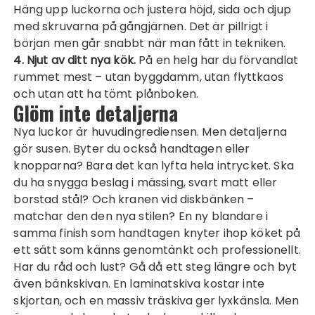
Häng upp luckorna och justera höjd, sida och djup
med skruvarna på gångjärnen. Det är pillrigt i
början men går snabbt när man fått in tekniken.
4. Njut av ditt nya kök.
På en helg har du förvandlat
rummet mest – utan byggdamm, utan flyttkaos
och utan att ha tömt plånboken.
Glöm inte detaljerna
Nya luckor är huvudingrediensen. Men detaljerna
gör susen. Byter du också handtagen eller
knopparna? Bara det kan lyfta hela intrycket. Ska
du ha snygga beslag i mässing, svart matt eller
borstad stål? Och kranen vid diskbänken –
matchar den den nya stilen? En ny blandare i
samma finish som handtagen knyter ihop köket på
ett sätt som känns genomtänkt och professionellt.
Har du råd och lust? Gå då ett steg längre och byt
även bänkskivan. En laminatskiva kostar inte
skjortan, och en massiv träskiva ger lyxkänsla. Men