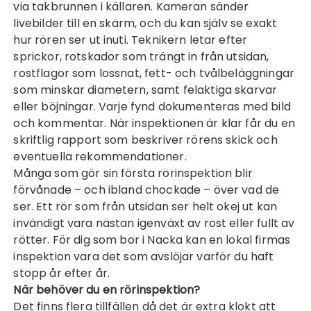
via takbrunnen i källaren. Kameran sänder
livebilder till en skärm, och du kan själv se exakt
hur rören ser ut inuti. Teknikern letar efter
sprickor, rotskador som trängt in från utsidan,
rostflagor som lossnat, fett- och tvålbeläggningar
som minskar diametern, samt felaktiga skarvar
eller böjningar. Varje fynd dokumenteras med bild
och kommentar. När inspektionen är klar får du en
skriftlig rapport som beskriver rörens skick och
eventuella rekommendationer.
Många som gör sin första rörinspektion blir
förvånade – och ibland chockade – över vad de
ser. Ett rör som från utsidan ser helt okej ut kan
invändigt vara nästan igenväxt av rost eller fullt av
rötter. För dig som bor i Nacka kan en lokal firmas
inspektion vara det som avslöjar varför du haft
stopp år efter år.
När behöver du en rörinspektion?
Det finns flera tillfällen då det är extra klokt att