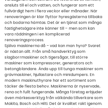
ansluts till el och vatten, och fungerar som ett
fullvärdigt hem i flera veckor eller månader. När
renoveringen är klar flyttar hyresgästerna tillbaka
och bodarna hämtas. Det är en tjänst som många
fastighetsägare inte känner till – men som kan
vara räddningen i en komplicerad
renoveringsprocess.
Själva maskinerna då – vad kan man hyra? Svaret
är nästan allt. Från små handverktyg som
slagborrmaskiner och tigersågar, till större
maskiner som kompressorer, generators och
betongblandare. Ända upp till tunga maskiner som
grävmaskiner, hjullastare och minidumpers. En
modern maskinuthyrare har ett sortiment som
täcker de flesta behov. Maskinerna är nyservade,
rena och fullt fungerande. Många företag erbjuder
även märkesverktyg från välkända tillverkare som
Makita, Bosch och Hilti. Det är kvalitet rakt igenom.