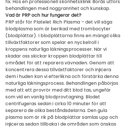
fix. Hos en professionell
skönhetsklinik Borås
utförs
behandlingen med noggrannhet och kunskap.
Vad är PRP och hur fungerar det?
PRP står för Platelet Rich Plasma – det vill säga
blodplasma som är berikad med trombocyter
(blodplättar). I blodplättarna finns en mängd olika
tillväxtfaktorer som spelar en nyckelroll i
kroppens naturliga läkningsprocesser. När vi
skadar oss skickar kroppen blodplättar till
området för att reparera vävnaden. Genom att
koncentrera dessa tillväxtfaktorer och injicera
dem i huden kan vi efterlikna och förstärka denna
naturliga läkningsprocess. Behandlingen påbörjas
med att ett provrör med ditt blod tas, ungefär
som vid en vanlig blodprovtagning. Blodet
centrifugeras sedan i cirka 10 minuter för att
separera de olika beståndsdelarna. Den gula
plasma som är rik på blodplättar samlas upp och
injiceras sedan tillbaka i de områden som önskas