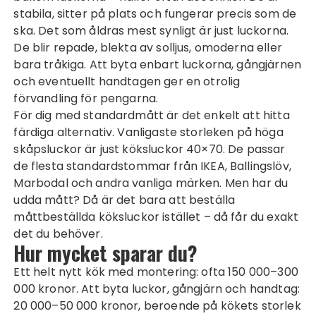
stabila, sitter på plats och fungerar precis som de
ska. Det som åldras mest synligt är just luckorna.
De blir repade, blekta av solljus, omoderna eller
bara tråkiga. Att byta enbart luckorna, gångjärnen
och eventuellt handtagen ger en otrolig
förvandling för pengarna.
För dig med standardmått är det enkelt att hitta
färdiga alternativ. Vanligaste storleken på höga
skåpsluckor är just
köksluckor 40×70
. De passar
de flesta standardstommar från IKEA, Ballingslöv,
Marbodal och andra vanliga märken. Men har du
udda mått? Då är det bara att beställa
måttbeställda köksluckor
istället – då får du exakt
det du behöver.
Hur mycket sparar du?
Ett helt nytt kök med montering: ofta 150 000–300
000 kronor. Att byta luckor, gångjärn och handtag:
20 000–50 000 kronor, beroende på kökets storlek