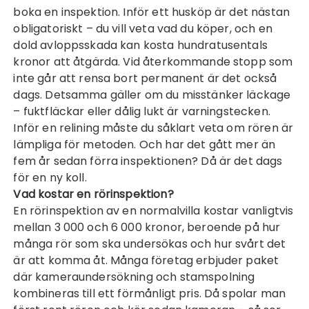
boka en inspektion. Inför ett husköp är det nästan
obligatoriskt – du vill veta vad du köper, och en
dold avloppsskada kan kosta hundratusentals
kronor att åtgärda. Vid återkommande stopp som
inte går att rensa bort permanent är det också
dags. Detsamma gäller om du misstänker läckage
– fuktfläckar eller dålig lukt är varningstecken.
Inför en relining måste du såklart veta om rören är
lämpliga för metoden. Och har det gått mer än
fem år sedan förra inspektionen? Då är det dags
för en ny koll.
Vad kostar en rörinspektion?
En rörinspektion av en normalvilla kostar vanligtvis
mellan 3 000 och 6 000 kronor, beroende på hur
många rör som ska undersökas och hur svårt det
är att komma åt. Många företag erbjuder paket
där kameraundersökning och stamspolning
kombineras till ett förmånligt pris. Då spolar man