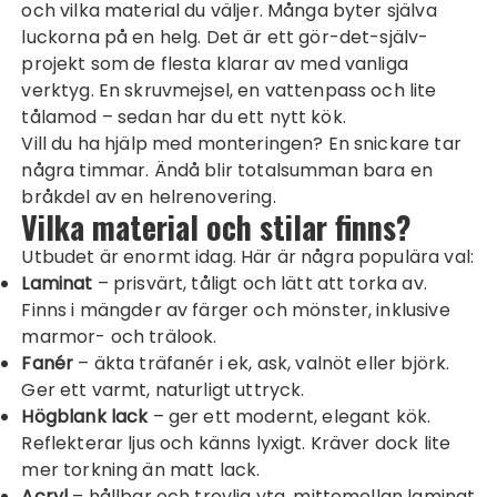
och vilka material du väljer. Många byter själva
luckorna på en helg. Det är ett gör-det-själv-
projekt som de flesta klarar av med vanliga
verktyg. En skruvmejsel, en vattenpass och lite
tålamod – sedan har du ett nytt kök.
Vill du ha hjälp med monteringen? En snickare tar
några timmar. Ändå blir totalsumman bara en
bråkdel av en helrenovering.
Vilka material och stilar finns?
Utbudet är enormt idag. Här är några populära val:
Laminat
– prisvärt, tåligt och lätt att torka av.
Finns i mängder av färger och mönster, inklusive
marmor- och trälook.
Fanér
– äkta träfanér i ek, ask, valnöt eller björk.
Ger ett varmt, naturligt uttryck.
Högblank lack
– ger ett modernt, elegant kök.
Reflekterar ljus och känns lyxigt. Kräver dock lite
mer torkning än matt lack.
Acryl
– hållbar och trevlig yta, mittemellan laminat