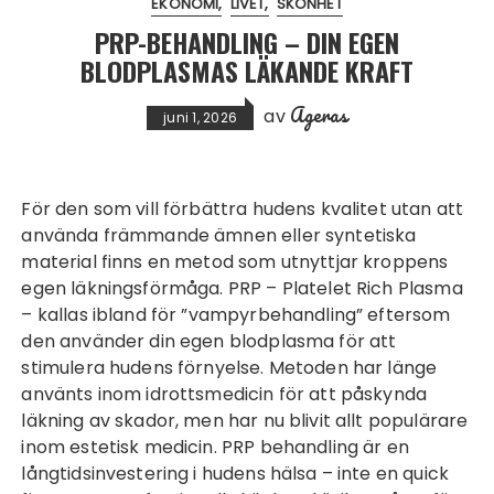
EKONOMI
LIVET
SKÖNHET
PRP-BEHANDLING – DIN EGEN
BLODPLASMAS LÄKANDE KRAFT
Ageras
av
juni 1, 2026
För den som vill förbättra hudens kvalitet utan att
använda främmande ämnen eller syntetiska
material finns en metod som utnyttjar kroppens
egen läkningsförmåga. PRP – Platelet Rich Plasma
– kallas ibland för ”vampyrbehandling” eftersom
den använder din egen blodplasma för att
stimulera hudens förnyelse. Metoden har länge
använts inom idrottsmedicin för att påskynda
läkning av skador, men har nu blivit allt populärare
inom estetisk medicin.
PRP behandling
är en
långtidsinvestering i hudens hälsa – inte en quick