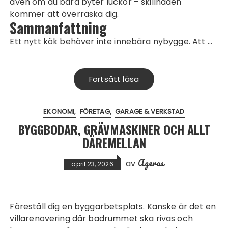
även om du bara byter luckor – skillnaden
kommer att överraska dig.
Sammanfattning
Ett nytt kök behöver inte innebära nybygge. Att …
Fortsätt läsa
EKONOMI
FÖRETAG
GARAGE & VERKSTAD
BYGGBODAR, GRÄVMASKINER OCH ALLT
DÄREMELLAN
Ageras
av
april 23, 2026
Föreställ dig en byggarbetsplats. Kanske är det en
villarenovering där badrummet ska rivas och