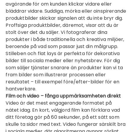
avgörande för om kunden klickar vidare eller
bläddrar vidare. Suddiga, mörka eller oinspirerande
produktbilder skickar signalen att du inte bryr dig.
Proffsiga produktbilder, däremot, visar att du är
stolt över det du säljer. Vi fotograferar dina
produkter i både traditionella och kreativa miljöer,
beroende på vad som passar just din målgrupp.
Stilleben och flat lays är perfekta för dekorativa
bilder till sociala medier eller nyhetsbrev. För dig
som säljer tjänster snarare än produkter kan vi ta
fram bilder som illustrerar processen eller
resultatet – till exempel före/efter-bilder för en
hantverkare.
Film och video – fånga uppmärksamheten direkt
Video är det mest engagerande formatet på
nätet idag. En kort, välgjord film kan förklara vad
ditt företag gör på 60 sekunder, på ett sätt som
skulle ta sidor med text. Video fungerar särskilt bra
i sociala medier, där algoritmerna gynnar rörligt