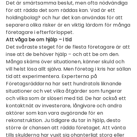
Det är smärtsamma beslut, men ofta nödvändiga
för att rädda det som räddas kan.
Vad är ett
holdingbolag?
och hur det kan användas för att
separera olika risker är en viktig lärdom för många
företagare i efterförloppet.
Att våga be om hjälp – i tid
Det svåraste steget för de flesta företagare är att
inse att de behöver hjälp – och att be om den.
Många skäms över situationen, känner skuld och
vill helst lösa allt själva. Men företag i kris har sällan
tid att experimentera. Experterna på
Företagsräddarna har sett hundratals liknande
situationer och vet vilka åtgärder som fungerar
och vilka som är slöseri med tid. De har också ett
kontaktnät av investerare, långivare och andra
aktörer som kan vara avgörande för en
rekonstruktion. Ju tidigare du tar in hjälp, desto
större är chansen att rädda företaget. Att vänta
tills skulderna har vuxit sig ohanterligt stora eller