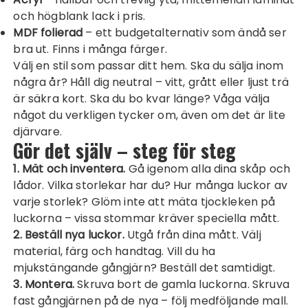
och högblank lack i pris.
MDF folierad
– ett budgetalternativ som ändå ser
bra ut. Finns i många färger.
Välj en stil som passar ditt hem. Ska du sälja inom
några år? Håll dig neutral – vitt, grått eller ljust trä
är säkra kort. Ska du bo kvar länge? Våga välja
något du verkligen tycker om, även om det är lite
djärvare.
Gör det själv – steg för steg
1. Mät och inventera.
Gå igenom alla dina skåp och
lådor. Vilka storlekar har du? Hur många luckor av
varje storlek? Glöm inte att mäta tjockleken på
luckorna – vissa stommar kräver speciella mått.
2. Beställ nya luckor.
Utgå från dina mått. Välj
material, färg och handtag. Vill du ha
mjukstängande gångjärn? Beställ det samtidigt.
3. Montera.
Skruva bort de gamla luckorna. Skruva
fast gångjärnen på de nya – följ medföljande mall.