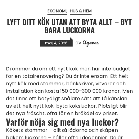
EKONOMI
HUS & HEM
LYFT DITT KÖK UTAN ATT BYTA ALLT – BYT
BARA LUCKORNA
Ageras
av
maj 4, 2026
Drömmer du om ett nytt kök men har inte budget
för en totalrenovering? Du är inte ensam. Ett helt
nytt kök med stommar, bänkskivor, vitvaror och
installation kan kosta 150 000–300 000 kronor. Men
det finns ett betydligt snålare sätt att få känslan
av ett helt nytt kök:
byta köksluckor
. Plötsligt blir
det nya fräscht, ofta för en bråkdel av priset.
Varför nöja sig med nya luckor?
Kökets stommar – alltså lådorna och skåpen
bakom luckorna – håller ofta i decennier. De är