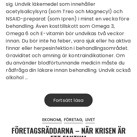
sig. Undvik läkemedel som innehåller
acetylsalicylsyra (som Treo och Magnecyl) och
NSAID-preparat (som Ipren) i minst en vecka före
behandling. Även kosttillskott som Omega 3,
Omega 6 och E-vitamin bör undvikas två veckor
innan. Du bör inte ha feber, vara sjuk eller ha aktiva
finnar eller herpesinfektion i behandlingsområdet.
Graviditet och amning är kontraindikationer. Om
du använder blodförtunnande medicin måste du
rådfråga din läkare innan behandling. Undvik också
alkohol …
Fortsätt läsa
EKONOMI
FÖRETAG
LIVET
FÖRETAGSRÄDDARNA – NÄR KRISEN ÄR