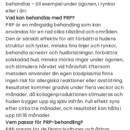
behandlas – till exempel under ögonen, i rynkor
eller i ärr.
Vad kan behandlas med PRP?
PRP är en mångsidig behandling som kan
användas för en rad olika tillstånd och områden.
Den är särskilt effektiv för att förbättra hudens
struktur och lyster, minska fina linjer och rynkor,
behandla acneärr och hudbristningar, förbättra
solskadad hud, minska mörka ringar under ögonen,
och stimulera hårväxt vid håravfall. Eftersom
metoden använder din egen blodplasma finns
ingen risk för allergiska reaktioner eller avstötning.
Resultatet kommer gradvis under flera veckor och
månader, då kollagenproduktionen stimuleras och
huden bygger upp sig själv inifrån. Full effekt syns
efter cirka tre månader, och resultatet kan hålla i
upp till 18 månader.
Vem passar för PRP-behandling?
PRP passar för de flesta hudtyper och åldrar.