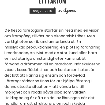
ETT FAKTUM
Ageras
av
maj 29, 2026
De flesta företagare startar sin resa med en vision
om framgång, tillväxt och ekonomisk frihet. Men
verkligheten ser ibland annorlunda ut. En
misslyckad produktlansering, en plötslig förändring
i marknaden, en tvist med en stor kund eller bara
en rad oturliga omständigheter kan snabbt
förvandla drömmen till en mardröm. När skulderna
växer, kassaflödet sinar och konkursen hotar, är
det lätt att känna sig ensam och förtvivlad.
Företagsräddarna
finns för att hjälpa företag i
denna utsatta situation – att vända kris till
möjlighet och rädda såväl jobb som värden.
Holdingbolag
är ofta en del av lösningen när det
handlar om att strukturera om och skydda