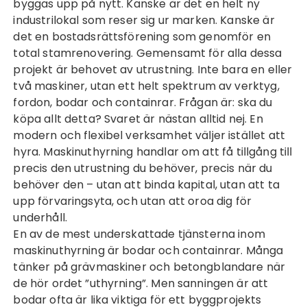
byggas upp på nytt. Kanske är det en helt ny
industrilokal som reser sig ur marken. Kanske är
det en bostadsrättsförening som genomför en
total stamrenovering. Gemensamt för alla dessa
projekt är behovet av utrustning. Inte bara en eller
två maskiner, utan ett helt spektrum av verktyg,
fordon, bodar och containrar. Frågan är: ska du
köpa allt detta? Svaret är nästan alltid nej. En
modern och flexibel verksamhet väljer istället att
hyra.
Maskinuthyrning
handlar om att få tillgång till
precis den utrustning du behöver, precis när du
behöver den – utan att binda kapital, utan att ta
upp förvaringsyta, och utan att oroa dig för
underhåll.
En av de mest underskattade tjänsterna inom
maskinuthyrning är bodar och containrar. Många
tänker på grävmaskiner och betongblandare när
de hör ordet ”uthyrning”. Men sanningen är att
bodar ofta är lika viktiga för ett byggprojekts