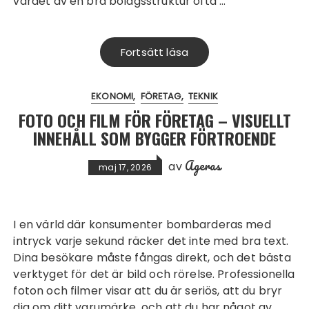
värdet av en bra bolagsstruktur ofta …
Fortsätt läsa
EKONOMI
FÖRETAG
TEKNIK
FOTO OCH FILM FÖR FÖRETAG – VISUELLT
INNEHÅLL SOM BYGGER FÖRTROENDE
Ageras
av
maj 17, 2026
I en värld där konsumenter bombarderas med
intryck varje sekund räcker det inte med bra text.
Dina besökare måste fångas direkt, och det bästa
verktyget för det är bild och rörelse. Professionella
foton och filmer visar att du är seriös, att du bryr
dig om ditt varumärke, och att du har något av