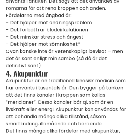
använts i antiken. Det sägs att det användes av
romarna för att rena kroppen och anden.
Fördelarna med ångbad är:
– Det hjälper mot andningsproblem
– Det förbättrar blodcirkulationen
– Det minskar stress och ångest
– Det hjälper mot sömnlöshet*
Ovan kanske inte är vetenskapligt bevisat – men
det är sant enligt min sambo (så då är det
definitivt sant)
4. Akupunktur
Akupunktur är en traditionell kinesisk medicin som
har använts i tusentals år. Den bygger på tanken
att det finns kanaler i kroppen som kallas
”meridianer”. Dessa kanaler bär qi, som är en
livskraft eller energi. Akupunktur kan användas för
att behandla många olika tillstånd, såsom
smärtlindring, illamående och beroende.
Det finns många olika fördelar med akupunktur,