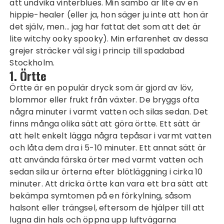
att undvika vinterblues. Min sambo är lite av en
hippie-healer (eller ja, hon säger ju inte att hon är
det själv, men… jag har fattat det som att det är
lite witchy ooky spooky). Min erfarenhet av dessa
grejer sträcker väl sig i princip till
spadabad
Stockholm
.
1. Örtte
Örtte är en populär dryck som är gjord av löv,
blommor eller frukt från växter. De bryggs ofta
några minuter i varmt vatten och silas sedan. Det
finns många olika sätt att göra örtte. Ett sätt är
att helt enkelt lägga några tepåsar i varmt vatten
och låta dem dra i 5-10 minuter. Ett annat sätt är
att använda färska örter med varmt vatten och
sedan sila ur örterna efter blötläggning i cirka 10
minuter. Att dricka örtte kan vara ett bra sätt att
bekämpa symtomen på en förkylning, såsom
halsont eller trängsel, eftersom de hjälper till att
lugna din hals och öppna upp luftvägarna