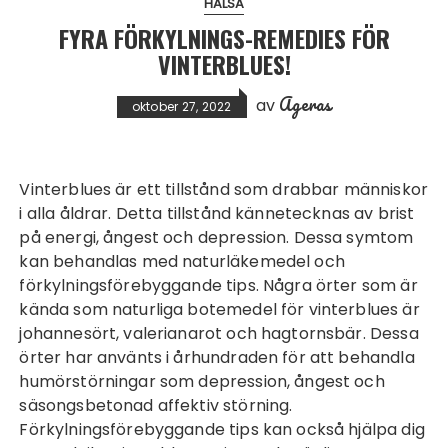
HÄLSA
FYRA FÖRKYLNINGS-REMEDIES FÖR
VINTERBLUES!
Ageras
av
oktober 27, 2022
Vinterblues är ett tillstånd som drabbar människor
i alla åldrar. Detta tillstånd kännetecknas av brist
på energi, ångest och depression. Dessa symtom
kan behandlas med naturläkemedel och
förkylningsförebyggande tips. Några örter som är
kända som naturliga botemedel för vinterblues är
johannesört, valerianarot och hagtornsbär. Dessa
örter har använts i århundraden för att behandla
humörstörningar som depression, ångest och
säsongsbetonad affektiv störning.
Förkylningsförebyggande tips kan också hjälpa dig