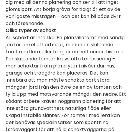
dig med all denna planering och ser till att inget
glöms bort. Att börja gräva för tidigt är ett av de
vanligaste misstagen – och det kan bli både dyrt
och försenande.
Olika typer av schakt
All schakt är inte lika. En plan villatomt med sandig
jord är enkel att arbeta i, medan en sluttande
tomt med lera eller berg är en helt annan historia.
För sluttande tomter krävs ofta terrassering –
man schaktar fram plana ytor i nivåer där hus,
garage och trädgård kan placeras. Det kan
innebära att man måste schakta bort stora
mängder jord från den övre delen av tomten och
fylla upp med motsvarande mängd i den nedre. Ett
sådant arbete kräver noggrann planering för att
inte störa grundvattnets naturliga flöde eller
skapa instabila slänter. För tomter med lera kan
det behövas specialinsatser som spontning
(stödväggar) för att hålla schaktväggarna på