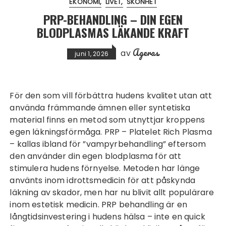
EKONOMI
LIVET
SKÖNHET
PRP-BEHANDLING – DIN EGEN
BLODPLASMAS LÄKANDE KRAFT
Ageras
av
juni 1, 2026
För den som vill förbättra hudens kvalitet utan att
använda främmande ämnen eller syntetiska
material finns en metod som utnyttjar kroppens
egen läkningsförmåga. PRP – Platelet Rich Plasma
– kallas ibland för ”vampyrbehandling” eftersom
den använder din egen blodplasma för att
stimulera hudens förnyelse. Metoden har länge
använts inom idrottsmedicin för att påskynda
läkning av skador, men har nu blivit allt populärare
inom estetisk medicin.
PRP behandling
är en
långtidsinvestering i hudens hälsa – inte en quick