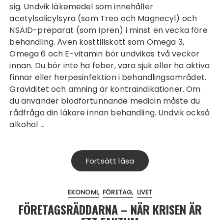
sig. Undvik läkemedel som innehåller
acetylsalicylsyra (som Treo och Magnecyl) och
NSAID-preparat (som Ipren) i minst en vecka före
behandling. Även kosttillskott som Omega 3,
Omega 6 och E-vitamin bör undvikas två veckor
innan. Du bör inte ha feber, vara sjuk eller ha aktiva
finnar eller herpesinfektion i behandlingsområdet.
Graviditet och amning är kontraindikationer. Om
du använder blodförtunnande medicin måste du
rådfråga din läkare innan behandling. Undvik också
alkohol …
Fortsätt läsa
EKONOMI
FÖRETAG
LIVET
FÖRETAGSRÄDDARNA – NÄR KRISEN ÄR