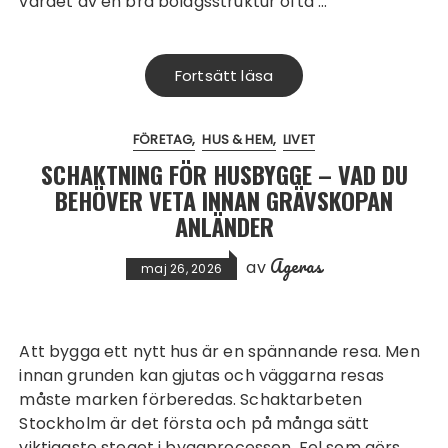
värdet av en bra bolagsstruktur ofta …
Fortsätt läsa
FÖRETAG
HUS & HEM
LIVET
SCHAKTNING FÖR HUSBYGGE – VAD DU
BEHÖVER VETA INNAN GRÄVSKOPAN
ANLÄNDER
Ageras
av
maj 26, 2026
Att bygga ett nytt hus är en spännande resa. Men
innan grunden kan gjutas och väggarna resas
måste marken förberedas. Schaktarbeten
Stockholm är det första och på många sätt
viktigaste steget i byggprocessen. Fel som görs