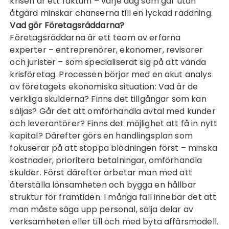
krisen är ett faktum – varje dag som går utan
åtgärd minskar chanserna till en lyckad räddning.
Vad gör Företagsräddarna?
Företagsräddarna är ett team av erfarna
experter – entreprenörer, ekonomer, revisorer
och jurister – som specialiserat sig på att vända
krisföretag. Processen börjar med en akut analys
av företagets ekonomiska situation: Vad är de
verkliga skulderna? Finns det tillgångar som kan
säljas? Går det att omförhandla avtal med kunder
och leverantörer? Finns det möjlighet att få in nytt
kapital? Därefter görs en handlingsplan som
fokuserar på att stoppa blödningen först – minska
kostnader, prioritera betalningar, omförhandla
skulder. Först därefter arbetar man med att
återställa lönsamheten och bygga en hållbar
struktur för framtiden. I många fall innebär det att
man måste säga upp personal, sälja delar av
verksamheten eller till och med byta affärsmodell.