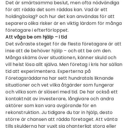
Det är smärtsamma beslut, men ofta nödvändiga
för att rädda det som räddas kan.
Vad är ett
holdingbolag?
och hur det kan användas för att
separera olika risker är en viktig lärdom för många
företagare i efterförloppet.
Att våga be om hjälp – i tid
Det svåraste steget för de flesta företagare är att
inse att de behöver hjälp – och att be om den.
Många skäms över situationen, känner skuld och
vill helst lösa allt själva. Men företag i kris har sällan
tid att experimentera. Experterna på
Företagsräddarna har sett hundratals liknande
situationer och vet vilka åtgärder som fungerar
och vilka som är slöseri med tid. De har också ett
kontaktnät av investerare, långivare och andra
aktörer som kan vara avgörande för en
rekonstruktion. Ju tidigare du tar in hjälp, desto
större är chansen att rädda företaget. Att vänta
tills skulderna har vuxit sig ohanterligt stora eller