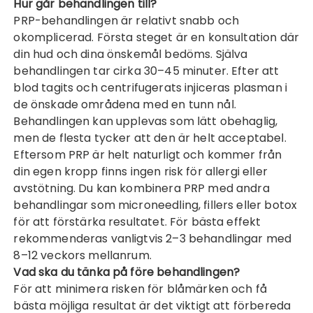
Hur går behandlingen till?
PRP-behandlingen är relativt snabb och
okomplicerad. Första steget är en konsultation där
din hud och dina önskemål bedöms. Själva
behandlingen tar cirka 30–45 minuter. Efter att
blod tagits och centrifugerats injiceras plasman i
de önskade områdena med en tunn nål.
Behandlingen kan upplevas som lätt obehaglig,
men de flesta tycker att den är helt acceptabel.
Eftersom PRP är helt naturligt och kommer från
din egen kropp finns ingen risk för allergi eller
avstötning. Du kan kombinera PRP med andra
behandlingar som microneedling, fillers eller botox
för att förstärka resultatet. För bästa effekt
rekommenderas vanligtvis 2–3 behandlingar med
8–12 veckors mellanrum.
Vad ska du tänka på före behandlingen?
För att minimera risken för blåmärken och få
bästa möjliga resultat är det viktigt att förbereda