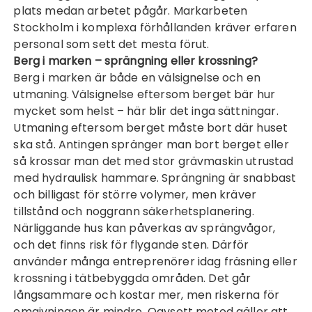
plats medan arbetet pågår.
Markarbeten
Stockholm
i komplexa förhållanden kräver erfaren
personal som sett det mesta förut.
Berg i marken – sprängning eller krossning?
Berg i marken är både en välsignelse och en
utmaning. Välsignelse eftersom berget bär hur
mycket som helst – här blir det inga sättningar.
Utmaning eftersom berget måste bort där huset
ska stå. Antingen spränger man bort berget eller
så krossar man det med stor grävmaskin utrustad
med hydraulisk hammare. Sprängning är snabbast
och billigast för större volymer, men kräver
tillstånd och noggrann säkerhetsplanering.
Närliggande hus kan påverkas av sprängvågor,
och det finns risk för flygande sten. Därför
använder många entreprenörer idag fräsning eller
krossning i tätbebyggda områden. Det går
långsammare och kostar mer, men riskerna för
omgivningen är mindre. Oavsett metod gäller att