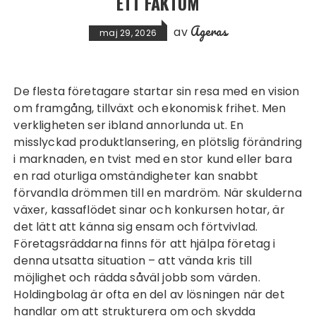
ETT FAKTUM
Ageras
av
maj 29, 2026
De flesta företagare startar sin resa med en vision
om framgång, tillväxt och ekonomisk frihet. Men
verkligheten ser ibland annorlunda ut. En
misslyckad produktlansering, en plötslig förändring
i marknaden, en tvist med en stor kund eller bara
en rad oturliga omständigheter kan snabbt
förvandla drömmen till en mardröm. När skulderna
växer, kassaflödet sinar och konkursen hotar, är
det lätt att känna sig ensam och förtvivlad.
Företagsräddarna
finns för att hjälpa företag i
denna utsatta situation – att vända kris till
möjlighet och rädda såväl jobb som värden.
Holdingbolag
är ofta en del av lösningen när det
handlar om att strukturera om och skydda