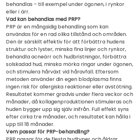
behandlas – till exempel under ögonen, i rynkor
eller i ärr.
Vad kan behandlas med PRP?
PRP är en mångsidig behandling som kan
användas för en rad olika tillstånd och områden.
Den är särskilt effektiv för att förbättra hudens
struktur och lyster, minska fina linjer och rynkor,
behandla acneärr och hudbristningar, förbättra
solskadad hud, minska mörka ringar under ögonen,
och stimulera hårväxt vid håravfall. Eftersom
metoden använder din egen blodplasma finns
ingen risk för allergiska reaktioner eller avstötning.
Resultatet kommer gradvis under flera veckor och
månader, då kollagenproduktionen stimuleras och
huden bygger upp sig själv inifrån. Full effekt syns
efter cirka tre månader, och resultatet kan hålla i
upp till 18 månader.
Vem passar för PRP-behandling?
PRP passar för de flesta hudtyper och åldrar.