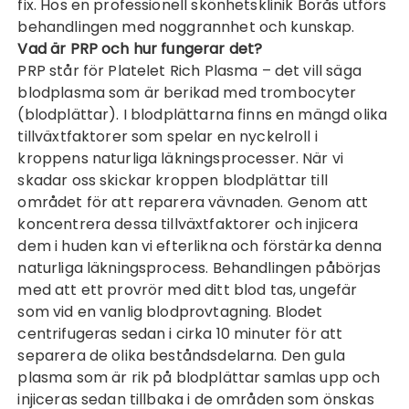
fix. Hos en professionell
skönhetsklinik Borås
utförs
behandlingen med noggrannhet och kunskap.
Vad är PRP och hur fungerar det?
PRP står för Platelet Rich Plasma – det vill säga
blodplasma som är berikad med trombocyter
(blodplättar). I blodplättarna finns en mängd olika
tillväxtfaktorer som spelar en nyckelroll i
kroppens naturliga läkningsprocesser. När vi
skadar oss skickar kroppen blodplättar till
området för att reparera vävnaden. Genom att
koncentrera dessa tillväxtfaktorer och injicera
dem i huden kan vi efterlikna och förstärka denna
naturliga läkningsprocess. Behandlingen påbörjas
med att ett provrör med ditt blod tas, ungefär
som vid en vanlig blodprovtagning. Blodet
centrifugeras sedan i cirka 10 minuter för att
separera de olika beståndsdelarna. Den gula
plasma som är rik på blodplättar samlas upp och
injiceras sedan tillbaka i de områden som önskas