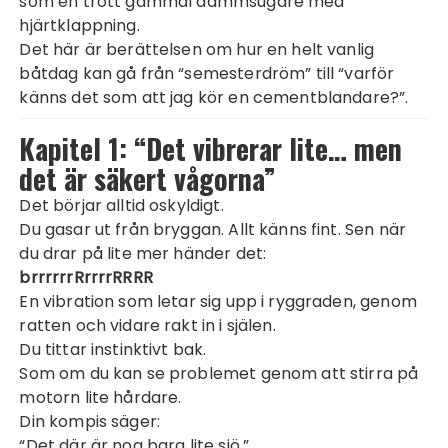
som en trött gammal dammsugare med
hjärtklappning.
Det här är berättelsen om hur en helt vanlig
båtdag kan gå från “semesterdröm” till “varför
känns det som att jag kör en cementblandare?”.
Kapitel 1: “Det vibrerar lite… men
det är säkert vågorna”
Det börjar alltid oskyldigt.
Du gasar ut från bryggan. Allt känns fint. Sen när
du drar på lite mer händer det:
brrrrrrRrrrrRRRR
En vibration som letar sig upp i ryggraden, genom
ratten och vidare rakt in i själen.
Du tittar instinktivt bak.
Som om du kan se problemet genom att stirra på
motorn lite hårdare.
Din kompis säger:
“Det där är nog bara lite sjö.”