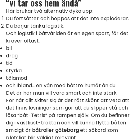
“vi tar oss hem ändå”
Här brukar två alternativ dyka upp:
Du fortsätter och hoppas att det inte exploderar.
Du börjar tänka logistik.
Och logistik i båtvärlden är en egen sport, för det
kräver oftast:
bil
drag
tid
styrka
tålamod
och ibland… en vän med bättre humör än du
Det är här man vill vara smart och inte stark.
För när allt skiter sig är det rätt skönt att veta att
det finns lösningar som gör att du slipper stå och
lösa “båt-Tetris” på rampen själv. Om du befinner
dig i västkust-trakten och vill kunna flytta båten
smidigt är
båtrailer göteborg
ett sökord som
plötsligt blir väldigt relevant.