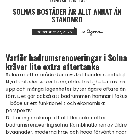
EKONOMI
FÖRETAG
SOLNAS BOSTÄDER ÄR ALLT ANNAT ÄN
STANDARD
Ageras
av
december 27, 2025
Varför badrumsrenoveringar i Solna
kräver lite extra eftertanke
Solna är ett område där mycket händer samtidigt.
Nya bostäder växer fram, äldre fastigheter rustas
upp och många lägenheter byter ägare oftare än
förr. Det gör också att badrummen hamnar i fokus
– både ur ett funktionellt och ekonomiskt
perspektiv.
Det är ingen slump att allt fler söker efter
badrumsrenovering solna
. Kombinationen av äldre
byggnader, moderna krav och höga förväntningar