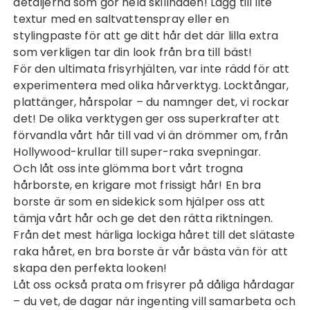
detaljerna som gör hela skillnaden! Lägg till lite
textur med en saltvattenspray eller en
stylingpaste för att ge ditt hår det där lilla extra
som verkligen tar din look från bra till bäst!
För den ultimata frisyrhjälten, var inte rädd för att
experimentera med olika hårverktyg. Locktångar,
plattänger, hårspolar – du namnger det, vi rockar
det! De olika verktygen ger oss superkrafter att
förvandla vårt hår till vad vi än drömmer om, från
Hollywood-krullar till super-raka svepningar.
Och låt oss inte glömma bort vårt trogna
hårborste, en krigare mot
frissigt hår
! En bra
borste är som en sidekick som hjälper oss att
tämja vårt hår och ge det den rätta riktningen.
Från det mest härliga lockiga håret till det slätaste
raka håret, en bra borste är vår bästa vän för att
skapa den perfekta looken!
Låt oss också prata om frisyrer på dåliga hårdagar
– du vet, de dagar när ingenting vill samarbeta och