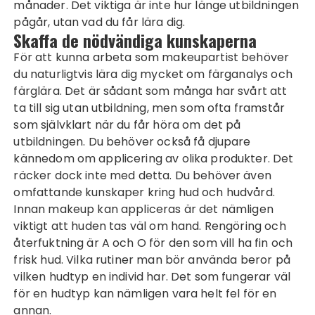
månader. Det viktiga är inte hur länge utbildningen
pågår, utan vad du får lära dig.
Skaffa de nödvändiga kunskaperna
För att kunna arbeta som makeupartist behöver
du naturligtvis lära dig mycket om färganalys och
färglära. Det är sådant som många har svårt att
ta till sig utan utbildning, men som ofta framstår
som självklart när du får höra om det på
utbildningen. Du behöver också få djupare
kännedom om applicering av olika produkter. Det
räcker dock inte med detta. Du behöver även
omfattande kunskaper kring hud och hudvård.
Innan makeup kan appliceras är det nämligen
viktigt att huden tas väl om hand. Rengöring och
återfuktning är A och O för den som vill ha fin och
frisk hud. Vilka rutiner man bör använda beror på
vilken hudtyp en individ har. Det som fungerar väl
för en hudtyp kan nämligen vara helt fel för en
annan.