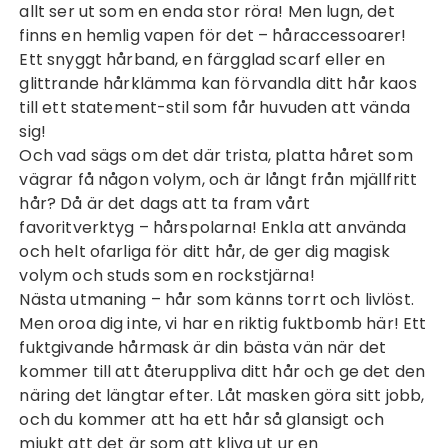
allt ser ut som en enda stor röra! Men lugn, det
finns en hemlig vapen för det – håraccessoarer!
Ett snyggt hårband, en färgglad scarf eller en
glittrande hårklämma kan förvandla ditt hår kaos
till ett statement-stil som får huvuden att vända
sig!
Och vad sägs om det där trista, platta håret som
vägrar få någon volym, och är långt från
mjällfritt
hår
? Då är det dags att ta fram vårt
favoritverktyg – hårspolarna! Enkla att använda
och helt ofarliga för ditt hår, de ger dig magisk
volym och studs som en rockstjärna!
Nästa utmaning – hår som känns torrt och livlöst.
Men oroa dig inte, vi har en riktig fuktbomb här! Ett
fuktgivande hårmask är din bästa vän när det
kommer till att återuppliva ditt hår och ge det den
näring det längtar efter. Låt masken göra sitt jobb,
och du kommer att ha ett hår så glansigt och
mjukt att det är som att kliva ut ur en