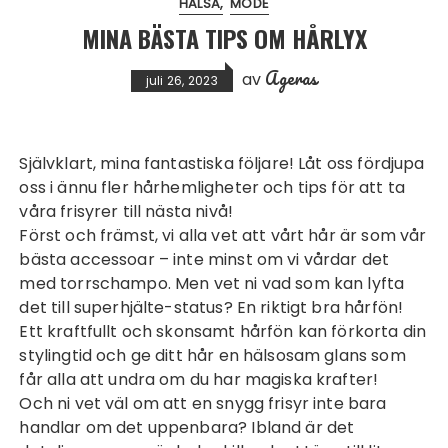
HÄLSA
MODE
MINA BÄSTA TIPS OM HÅRLYX
Ageras
av
juli 26, 2023
Självklart, mina fantastiska följare! Låt oss fördjupa
oss i ännu fler hårhemligheter och tips för att ta
våra frisyrer till nästa nivå!
Först och främst, vi alla vet att vårt hår är som vår
bästa accessoar – inte minst om vi vårdar det
med
torrschampo
. Men vet ni vad som kan lyfta
det till superhjälte-status? En riktigt bra hårfön!
Ett kraftfullt och skonsamt hårfön kan förkorta din
stylingtid och ge ditt hår en hälsosam glans som
får alla att undra om du har magiska krafter!
Och ni vet väl om att en snygg frisyr inte bara
handlar om det uppenbara? Ibland är det