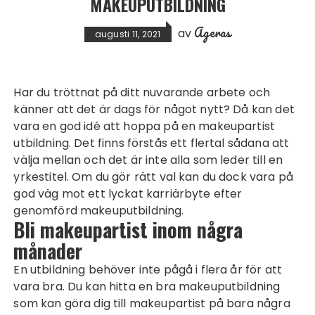
MAKEUPUTBILDNING
Ageras
av
augusti 11, 2021
Har du tröttnat på ditt nuvarande arbete och
känner att det är dags för något nytt? Då kan det
vara en god idé att hoppa på en
makeupartist
utbildning
. Det finns förstås ett flertal sådana att
välja mellan och det är inte alla som leder till en
yrkestitel. Om du gör rätt val kan du dock vara på
god väg mot ett lyckat karriärbyte efter
genomförd makeuputbildning.
Bli makeupartist inom några
månader
En utbildning behöver inte pågå i flera år för att
vara bra. Du kan hitta en bra makeuputbildning
som kan göra dig till makeupartist på bara några