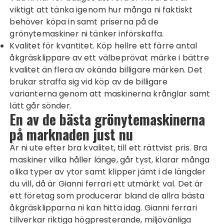
viktigt att tänka igenom hur många ni faktiskt
behöver köpa in samt priserna på de
grönytemaskiner ni tänker införskaffa.
Kvalitet för kvantitet. Köp hellre ett färre antal
åkgräsklippare av ett välbeprövat märke i bättre
kvalitet än flera av okända billigare märken. Det
brukar straffa sig vid köp av de billigare
varianterna genom att maskinerna krånglar samt
lätt går sönder.
En av de bästa grönytemaskinerna
på marknaden just nu
Är ni ute efter bra kvalitet, till ett rättvist pris. Bra
maskiner vilka håller länge, går tyst, klarar många
olika typer av ytor samt klipper jämt i de längder
du vill, då är Gianni ferrari ett utmärkt val. Det är
ett företag som producerar bland de allra bästa
åkgräsklipparna ni kan hitta idag. Gianni ferrari
tillverkar riktiga högpresterande, miljövänliga