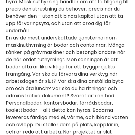
hyra.
Maskinuthyrning
handlar om att få tillgång till
precis den utrustning du behöver, precis när du
behöver den – utan att binda kapital, utan att ta
upp förvaringsyta, och utan att oroa dig för
underhåll.
En av de mest underskattade tjänsterna inom
maskinuthyrning är bodar och containrar. Många
tänker på grävmaskiner och betongblandare när
de hör ordet ”uthyrning”. Men sanningen är att
bodar ofta är lika viktiga för ett byggprojekts
framgång. Var ska du förvara dina verktyg när
arbetsdagen är slut? Var ska dina anställda byta
om och äta lunch? Var ska du ha ritningar och
administrativa dokument? Svaret är: i en bod.
Personalbodar, kontorsbodar, förrådsbodar,
toalettbodar – allt detta kan hyras. Bodarna
levereras färdiga med el, värme, och ibland vatten
och avlopp. Du ställer dem på plats, kopplar in,
och är redo att arbeta. När projektet är slut