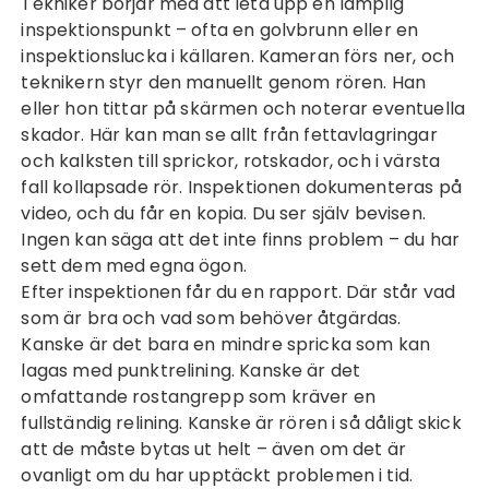
Tekniker börjar med att leta upp en lämplig
inspektionspunkt – ofta en golvbrunn eller en
inspektionslucka i källaren. Kameran förs ner, och
teknikern styr den manuellt genom rören. Han
eller hon tittar på skärmen och noterar eventuella
skador. Här kan man se allt från fettavlagringar
och kalksten till sprickor, rotskador, och i värsta
fall kollapsade rör. Inspektionen dokumenteras på
video, och du får en kopia. Du ser själv bevisen.
Ingen kan säga att det inte finns problem – du har
sett dem med egna ögon.
Efter inspektionen får du en rapport. Där står vad
som är bra och vad som behöver åtgärdas.
Kanske är det bara en mindre spricka som kan
lagas med punktrelining. Kanske är det
omfattande rostangrepp som kräver en
fullständig relining. Kanske är rören i så dåligt skick
att de måste bytas ut helt – även om det är
ovanligt om du har upptäckt problemen i tid.