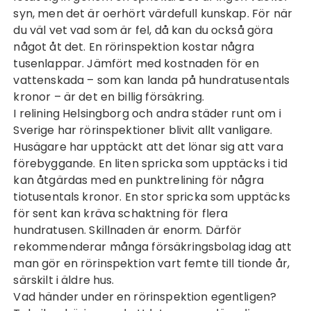
syn, men det är oerhört värdefull kunskap. För när
du väl vet vad som är fel, då kan du också göra
något åt det. En rörinspektion kostar några
tusenlappar. Jämfört med kostnaden för en
vattenskada – som kan landa på hundratusentals
kronor – är det en billig försäkring.
I
relining Helsingborg
och andra städer runt om i
Sverige har rörinspektioner blivit allt vanligare.
Husägare har upptäckt att det lönar sig att vara
förebyggande. En liten spricka som upptäcks i tid
kan åtgärdas med en punktrelining för några
tiotusentals kronor. En stor spricka som upptäcks
för sent kan kräva schaktning för flera
hundratusen. Skillnaden är enorm. Därför
rekommenderar många försäkringsbolag idag att
man gör en rörinspektion vart femte till tionde år,
särskilt i äldre hus.
Vad händer under en rörinspektion egentligen?