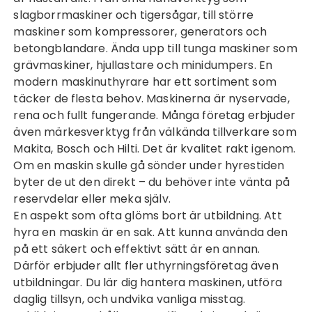
slagborrmaskiner och tigersågar, till större
maskiner som kompressorer, generators och
betongblandare. Ända upp till tunga maskiner som
grävmaskiner, hjullastare och minidumpers. En
modern maskinuthyrare har ett sortiment som
täcker de flesta behov. Maskinerna är nyservade,
rena och fullt fungerande. Många företag erbjuder
även märkesverktyg från välkända tillverkare som
Makita, Bosch och Hilti. Det är kvalitet rakt igenom.
Om en maskin skulle gå sönder under hyrestiden
byter de ut den direkt – du behöver inte vänta på
reservdelar eller meka själv.
En aspekt som ofta glöms bort är utbildning. Att
hyra en maskin är en sak. Att kunna använda den
på ett säkert och effektivt sätt är en annan.
Därför erbjuder allt fler uthyrningsföretag även
utbildningar. Du lär dig hantera maskinen, utföra
daglig tillsyn, och undvika vanliga misstag.