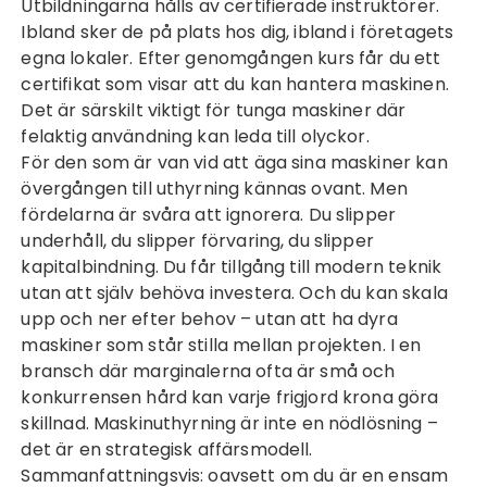
Utbildningarna hålls av certifierade instruktörer.
Ibland sker de på plats hos dig, ibland i företagets
egna lokaler. Efter genomgången kurs får du ett
certifikat som visar att du kan hantera maskinen.
Det är särskilt viktigt för tunga maskiner där
felaktig användning kan leda till olyckor.
För den som är van vid att äga sina maskiner kan
övergången till uthyrning kännas ovant. Men
fördelarna är svåra att ignorera. Du slipper
underhåll, du slipper förvaring, du slipper
kapitalbindning. Du får tillgång till modern teknik
utan att själv behöva investera. Och du kan skala
upp och ner efter behov – utan att ha dyra
maskiner som står stilla mellan projekten. I en
bransch där marginalerna ofta är små och
konkurrensen hård kan varje frigjord krona göra
skillnad. Maskinuthyrning är inte en nödlösning –
det är en strategisk affärsmodell.
Sammanfattningsvis: oavsett om du är en ensam