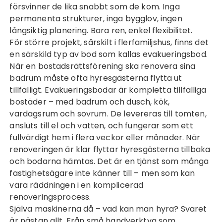
försvinner de lika snabbt som de kom. Inga
permanenta strukturer, inga bygglov, ingen
långsiktig planering. Bara ren, enkel flexibilitet.
För större projekt, särskilt i flerfamiljshus, finns det
en särskild typ av bod som kallas evakueringsbod.
När en bostadsrättsförening ska renovera sina
badrum måste ofta hyresgästerna flytta ut
tillfälligt. Evakueringsbodar är kompletta tillfälliga
bostäder – med badrum och dusch, kök,
vardagsrum och sovrum. De levereras till tomten,
ansluts till el och vatten, och fungerar som ett
fullvärdigt hem i flera veckor eller månader. När
renoveringen är klar flyttar hyresgästerna tillbaka
och bodarna hämtas. Det är en tjänst som många
fastighetsägare inte känner till – men som kan
vara räddningen i en komplicerad
renoveringsprocess.
Själva maskinerna då – vad kan man hyra? Svaret
är nästan allt. Från små handverktyg som