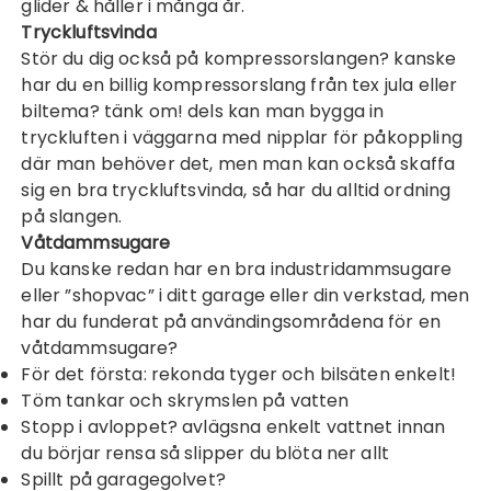
glider & håller i många år.
Tryckluftsvinda
Stör du dig också på kompressorslangen? kanske
har du en billig kompressorslang från tex jula eller
biltema? tänk om! dels kan man bygga in
tryckluften i väggarna med nipplar för påkoppling
där man behöver det, men man kan också skaffa
sig en bra
tryckluftsvinda
, så har du alltid ordning
på slangen.
Våtdammsugare
Du kanske redan har en bra industridammsugare
eller ”shopvac” i ditt garage eller din verkstad, men
har du funderat på användingsområdena för en
våtdammsugare
?
För det första: rekonda tyger och bilsäten enkelt!
Töm tankar och skrymslen på vatten
Stopp i avloppet? avlägsna enkelt vattnet innan
du börjar rensa så slipper du blöta ner allt
Spillt på garagegolvet?