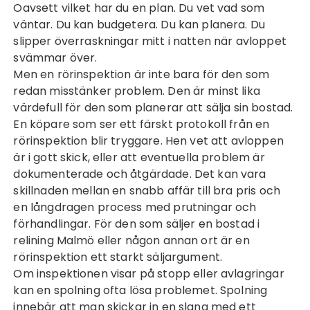
Oavsett vilket har du en plan. Du vet vad som
väntar. Du kan budgetera. Du kan planera. Du
slipper överraskningar mitt i natten när avloppet
svämmar över.
Men en rörinspektion är inte bara för den som
redan misstänker problem. Den är minst lika
värdefull för den som planerar att sälja sin bostad.
En köpare som ser ett färskt protokoll från en
rörinspektion blir tryggare. Hen vet att avloppen
är i gott skick, eller att eventuella problem är
dokumenterade och åtgärdade. Det kan vara
skillnaden mellan en snabb affär till bra pris och
en långdragen process med prutningar och
förhandlingar. För den som säljer en bostad i
relining Malmö
eller någon annan ort är en
rörinspektion ett starkt säljargument.
Om inspektionen visar på stopp eller avlagringar
kan en spolning ofta lösa problemet. Spolning
innebär att man skickar in en slang med ett