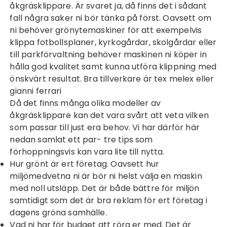
åkgräsklippare. Är svaret ja, då finns det i sådant
fall några saker ni bör tänka på först. Oavsett om
ni behöver grönytemaskiner för att exempelvis
klippa fotbollsplaner, kyrkogårdar, skolgårdar eller
till parkförvaltning behöver maskinen ni köper in
hålla god kvalitet samt kunna utföra klippning med
önskvärt resultat. Bra tillverkare är tex
melex
eller
gianni ferrari
Då det finns många olika modeller av
åkgräsklippare
kan det vara svårt att veta vilken
som passar till just era behov. Vi har därför här
nedan samlat ett par- tre tips som
förhoppningsvis kan vara lite till nytta.
Hur grönt är ert företag. Oavsett hur
miljömedvetna ni är bör ni helst välja en maskin
med noll utsläpp. Det är både bättre för miljön
samtidigt som det är bra reklam för ert företag i
dagens gröna samhälle.
Vad ni har för budget att röra er med. Det är