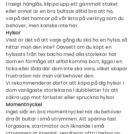
trasigt hänglås, klippa upp ett gammalt staket
eller annat är en bra
bultsax
alltid bra att ha,
varpå det hamnar på vår lista på verktyg som du
behöver, men kanske inte har.
Hylsor
Visst är det så att varje gång du ska ha en hylsa, så
hittar man den inte? Oavsett om du köpt en
hylssats från tex bacho med alla storlekar har
dom en förmåga att alltid komma bort, ligga i en
ficka eller låda där dom inte ska vara, vilket skapar
frustration när man väl behöver den.
Vi rekommenderar därför att köpa på dig
hylsor
i
dom vanligaste storlekarna i dubbletter för att
säkra upp mot förluster eller spruckna hylsor.
Momentnyckel
Inget slår en bra momentnyckel när du behöver
dra åt bultar i små utrymmen. Att spänna fast
förgasare, startmotor och liknande i små
utrymmen är knepigt, resulterar ofta i behov av