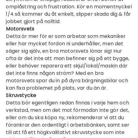
omplåstring och frustration. Kör en
momentnyckel
1/4
så kommer du åt enkelt, slipper skada dig & får
jobbet gjort på nolltid.
Motorsvets
Detta är mer för er som arbetar som mekaniker
eller har mycket fordon ni underhåller, men det
säger sig själv, en bra
motorsvets
lönar sig! Hur
ofta är det inte att man befinner sig på ett bygge,
eller behöver reparera ett skjul/lokal/maskin där
det inte finns någon ström? Med en bra
motorsvets spar du in på dyra bärgningsbilar och
kan fixa problemet på plats, var du än är.
Skruvstycke
Detta bör egentligen redan finnas i varje hem och
verkstad, men om det mot förmodan inte gör det,
eller om du ska köpa ny, rekomenderar vi att du
förankrar den ordentligt i arbetsbänken, samt ser
till att få ett högkvalitativt
skruvstycke
som inte