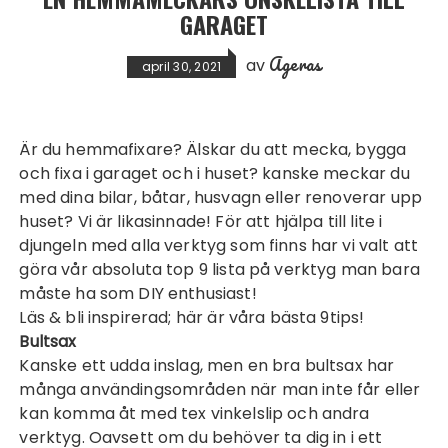
GARAGET
Ageras
av
april 30, 2021
Är du hemmafixare? Älskar du att mecka, bygga
och fixa i garaget och i huset? kanske meckar du
med dina bilar, båtar, husvagn eller renoverar upp
huset? Vi är likasinnade! För att hjälpa till lite i
djungeln med alla verktyg som finns har vi valt att
göra vår absoluta top 9 lista på verktyg man bara
måste ha som DIY enthusiast!
Läs & bli inspirerad; här är våra bästa 9tips!
Bultsax
Kanske ett udda inslag, men en bra bultsax har
många användingsområden när man inte får eller
kan komma åt med tex vinkelslip och andra
verktyg. Oavsett om du behöver ta dig in i ett