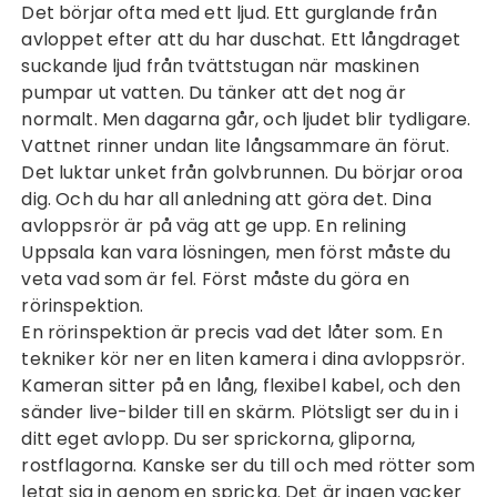
Det börjar ofta med ett ljud. Ett gurglande från
avloppet efter att du har duschat. Ett långdraget
suckande ljud från tvättstugan när maskinen
pumpar ut vatten. Du tänker att det nog är
normalt. Men dagarna går, och ljudet blir tydligare.
Vattnet rinner undan lite långsammare än förut.
Det luktar unket från golvbrunnen. Du börjar oroa
dig. Och du har all anledning att göra det. Dina
avloppsrör är på väg att ge upp. En
relining
Uppsala
kan vara lösningen, men först måste du
veta vad som är fel. Först måste du göra en
rörinspektion.
En rörinspektion är precis vad det låter som. En
tekniker kör ner en liten kamera i dina avloppsrör.
Kameran sitter på en lång, flexibel kabel, och den
sänder live-bilder till en skärm. Plötsligt ser du in i
ditt eget avlopp. Du ser sprickorna, gliporna,
rostflagorna. Kanske ser du till och med rötter som
letat sig in genom en spricka. Det är ingen vacker