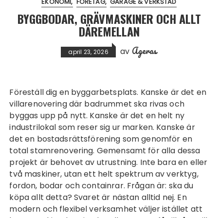
EKONOMI
FÖRETAG
GARAGE & VERKSTAD
BYGGBODAR, GRÄVMASKINER OCH ALLT
DÄREMELLAN
Ageras
av
april 23, 2026
Föreställ dig en byggarbetsplats. Kanske är det en
villarenovering där badrummet ska rivas och
byggas upp på nytt. Kanske är det en helt ny
industrilokal som reser sig ur marken. Kanske är
det en bostadsrättsförening som genomför en
total stamrenovering. Gemensamt för alla dessa
projekt är behovet av utrustning. Inte bara en eller
två maskiner, utan ett helt spektrum av verktyg,
fordon, bodar och containrar. Frågan är: ska du
köpa allt detta? Svaret är nästan alltid nej. En
modern och flexibel verksamhet väljer istället att