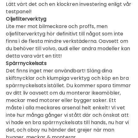
Lätt värt det och en klockren investering enligt vår
testpanel!
Oljefilterverktyg
Lite mer mot bilmeckare och proffs, men
oljefilterverktyg
hör definitivt till något som inte
finns i de flesta mindre verkstäderna. Oavsett om
du behöver till volvo, audi eller andra modeller kan
detta vara värt en titt!
Spärrnyckelsats
Det finns inget mer användbart! Släng dina
skiftnycklar och klumpiga verktyg och köp en bra
spärrnyckelsats
istället. Du kommer spara timmar
av ditt liv oavsett om du monterar ikeamöbler,
meckar med motorer eller bygger saker. Ett
måste i alla meckares arsenal helt enkelt! Vi vet
inte hur många gånger vi stått där och önskat att
vi hade en bra spärrnyckelsats till hands, nu har vi
det, och oboy nu händer det grejer när man
bygger, meckar & monterar.…