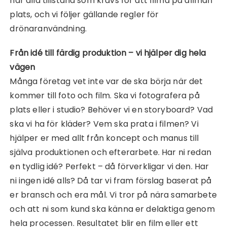
har alla tillstånd som krävs för att filma på allmän
plats, och vi följer gällande regler för
drönaranvändning.
Från idé till färdig produktion – vi hjälper dig hela
vägen
Många företag vet inte var de ska börja när det
kommer till foto och film. Ska vi fotografera på
plats eller i studio? Behöver vi en storyboard? Vad
ska vi ha för kläder? Vem ska prata i filmen? Vi
hjälper er med allt från koncept och manus till
själva produktionen och efterarbete. Har ni redan
en tydlig idé? Perfekt – då förverkligar vi den. Har
ni ingen idé alls? Då tar vi fram förslag baserat på
er bransch och era mål. Vi tror på nära samarbete
och att ni som kund ska känna er delaktiga genom
hela processen. Resultatet blir en film eller ett