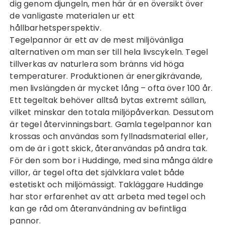
dig genom djungeln, men här är en översikt över
de vanligaste materialen ur ett
hållbarhetsperspektiv.
Tegelpannor är ett av de mest miljövänliga
alternativen om man ser till hela livscykeln. Tegel
tillverkas av naturlera som bränns vid höga
temperaturer. Produktionen är energikrävande,
men livslängden är mycket lång – ofta över 100 år.
Ett tegeltak behöver alltså bytas extremt sällan,
vilket minskar den totala miljöpåverkan. Dessutom
är tegel återvinningsbart. Gamla tegelpannor kan
krossas och användas som fyllnadsmaterial eller,
om de är i gott skick, återanvändas på andra tak.
För den som bor i Huddinge, med sina många äldre
villor, är tegel ofta det självklara valet både
estetiskt och miljömässigt.
Takläggare Huddinge
har stor erfarenhet av att arbeta med tegel och
kan ge råd om återanvändning av befintliga
pannor.