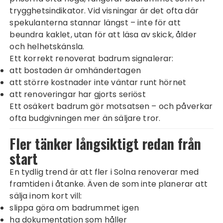
trygghetsindikator. Vid visningar är det ofta där
spekulanterna stannar längst – inte för att
beundra kaklet, utan för att läsa av skick, ålder
och helhetskänsla.
Ett korrekt renoverat badrum signalerar:
att bostaden är omhändertagen
att större kostnader inte väntar runt hörnet
att renoveringar har gjorts seriöst
Ett osäkert badrum gör motsatsen – och påverkar
ofta budgivningen mer än säljare tror.
Fler tänker långsiktigt redan från
start
En tydlig trend är att fler i Solna renoverar med
framtiden i åtanke. Även de som inte planerar att
sälja inom kort vill:
slippa göra om badrummet igen
ha dokumentation som håller