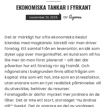
EKONOMISKA TANKAR I FYRKANT
Ageras
av
november 23, 2025
Det är märkligt hur ofta ekonomiska beslut
blandas med magkänsla. Särskilt när man driver
företag. Ett samtal från en leverantör, en idé som
dyker upp över morgonkaffet, en kund som vill ha
lite mer än man först planerat – allt det där
påverkar hur ett företag rör sig framåt. Och
någonstans i bakgrunden finns alltid frågan om
kapital. Inte som ett hot, inte som en stressfaktor,
utan snarare som en tyst realistisk påminnelse: vill
du utvecklas, behöver du resurser.
Företagslån
är därför mycket mer jordnära än de
låter. Det är inte ett stort, storslaget “nu ändras
allt”-beslut. Det är snarare en del av vardagen.