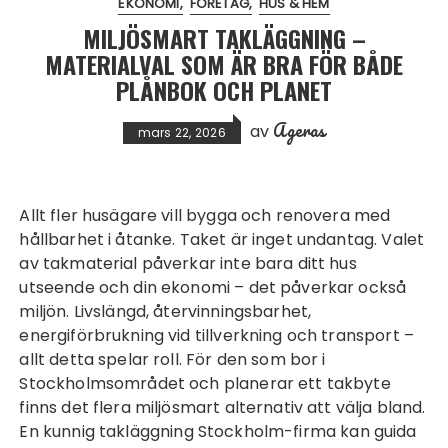
EKONOMI
FÖRETAG
HUS & HEM
MILJÖSMART TAKLÄGGNING –
MATERIALVAL SOM ÄR BRA FÖR BÅDE
PLÅNBOK OCH PLANET
Ageras
av
mars 22, 2026
Allt fler husägare vill bygga och renovera med
hållbarhet i åtanke. Taket är inget undantag. Valet
av takmaterial påverkar inte bara ditt hus
utseende och din ekonomi – det påverkar också
miljön. Livslängd, återvinningsbarhet,
energiförbrukning vid tillverkning och transport –
allt detta spelar roll. För den som bor i
Stockholmsområdet och planerar ett takbyte
finns det flera miljösmart alternativ att välja bland.
En kunnig
takläggning Stockholm
-firma kan guida