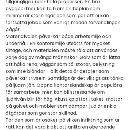
tillgängliga under hela processen. En bra
byggpartner kan ta fram en tidplan som
minimerar störningar och som gör att ni kan
fortsätta jobba som vanligt medan förvandlingen
pågår.
Materialvalen påverkar både arbetsmiljö och
underhåll. En kontorsmiljö utsätts för mycket
slitage, och materialen måste tåla att användas
varje dag av många människor. Golv som är lätta
att hålla rena, väggar som tål stötar, belysning
som inte bländar – allt detta är detaljer som
påverkar trivseln. Samtidigt är det viktigt att tänka
på ljudmiljön. Öppna kontorslandskap är populära
för samarbete, men kan bli stressande om
ljudnivån blir för hög. Akustikplattor i taket, mattor
på golvet och möbler som dämpar ljud är enkla
åtgärder som gör stor skillnad.
För den som är osäker på vilken inriktning som är
rätt kan det vara klokt att anlita en oberoende