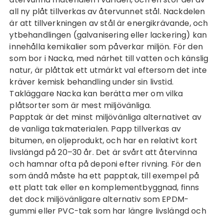
all ny plåt tillverkas av återvunnet stål. Nackdelen
är att tillverkningen av stål är energikrävande, och
ytbehandlingen (galvanisering eller lackering) kan
innehålla kemikalier som påverkar miljön. För den
som bor i Nacka, med närhet till vatten och känslig
natur, är plåttak ett utmärkt val eftersom det inte
kräver kemisk behandling under sin livstid.
Takläggare Nacka
kan berätta mer om vilka
plåtsorter som är mest miljövänliga.
Papptak är det minst miljövänliga alternativet av
de vanliga takmaterialen. Papp tillverkas av
bitumen, en oljeprodukt, och har en relativt kort
livslängd på 20–30 år. Det är svårt att återvinna
och hamnar ofta på deponi efter rivning. För den
som ändå måste ha ett papptak, till exempel på
ett platt tak eller en komplementbyggnad, finns
det dock miljövänligare alternativ som EPDM-
gummi eller PVC-tak som har längre livslängd och