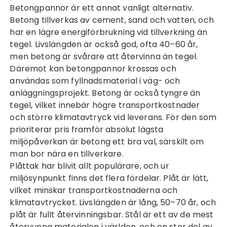
Betongpannor är ett annat vanligt alternativ.
Betong tillverkas av cement, sand och vatten, och
har en lägre energiförbrukning vid tillverkning än
tegel. Livslängden är också god, ofta 40–60 år,
men betong är svårare att återvinna än tegel.
Däremot kan betongpannor krossas och
användas som fyllnadsmaterial i väg- och
anläggningsprojekt. Betong är också tyngre än
tegel, vilket innebär högre transportkostnader
och större klimatavtryck vid leverans. För den som
prioriterar pris framför absolut lägsta
miljöpåverkan är betong ett bra val, särskilt om
man bor nära en tillverkare.
Plåttak har blivit allt populärare, och ur
miljösynpunkt finns det flera fördelar. Plåt är lätt,
vilket minskar transportkostnaderna och
klimatavtrycket. Livslängden är lång, 50–70 år, och
plåt är fullt återvinningsbar. Stål är ett av de mest
återvunna materialen i världen, och en stor del av