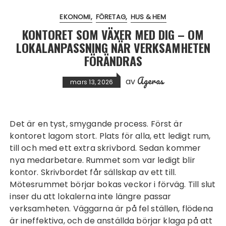
EKONOMI
FÖRETAG
HUS & HEM
KONTORET SOM VÄXER MED DIG – OM
LOKALANPASSNING NÄR VERKSAMHETEN
FÖRÄNDRAS
Ageras
av
mars 13, 2026
Det är en tyst, smygande process. Först är
kontoret lagom stort. Plats för alla, ett ledigt rum,
till och med ett extra skrivbord. Sedan kommer
nya medarbetare. Rummet som var ledigt blir
kontor. Skrivbordet får sällskap av ett till.
Mötesrummet börjar bokas veckor i förväg. Till slut
inser du att lokalerna inte längre passar
verksamheten. Väggarna är på fel ställen, flödena
är ineffektiva, och de anställda börjar klaga på att