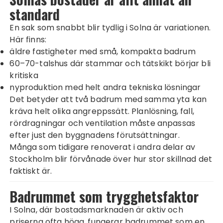
standard
En sak som snabbt blir tydlig i Solna är variationen.
Här finns:
äldre fastigheter med små, kompakta badrum
60–70-talshus där stammar och tätskikt börjar bli
kritiska
nyproduktion med helt andra tekniska lösningar
Det betyder att två badrum med samma yta kan
kräva helt olika angreppssätt. Planlösning, fall,
rördragningar och ventilation måste anpassas
efter just den byggnadens förutsättningar.
Många som tidigare renoverat i andra delar av
Stockholm blir förvånade över hur stor skillnad det
faktiskt är.
Badrummet som trygghetsfaktor
I Solna, där bostadsmarknaden är aktiv och
priserna ofta höga, fungerar badrummet som en