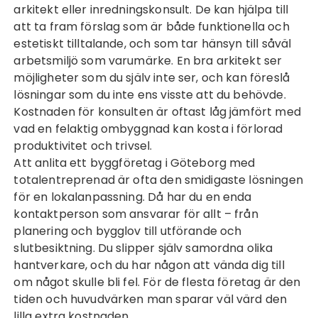
arkitekt eller inredningskonsult. De kan hjälpa till
att ta fram förslag som är både funktionella och
estetiskt tilltalande, och som tar hänsyn till såväl
arbetsmiljö som varumärke. En bra arkitekt ser
möjligheter som du själv inte ser, och kan föreslå
lösningar som du inte ens visste att du behövde.
Kostnaden för konsulten är oftast låg jämfört med
vad en felaktig ombyggnad kan kosta i förlorad
produktivitet och trivsel.
Att anlita ett
byggföretag i Göteborg med
totalentreprenad
är ofta den smidigaste lösningen
för en lokalanpassning. Då har du en enda
kontaktperson som ansvarar för allt – från
planering och bygglov till utförande och
slutbesiktning. Du slipper själv samordna olika
hantverkare, och du har någon att vända dig till
om något skulle bli fel. För de flesta företag är den
tiden och huvudvärken man sparar väl värd den
lilla extra kostnaden.