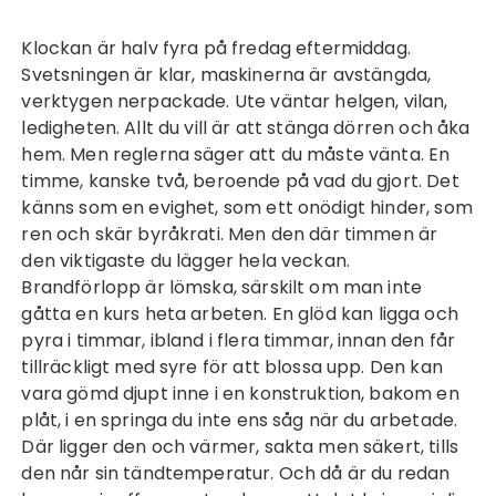
Klockan är halv fyra på fredag eftermiddag.
Svetsningen är klar, maskinerna är avstängda,
verktygen nerpackade. Ute väntar helgen, vilan,
ledigheten. Allt du vill är att stänga dörren och åka
hem. Men reglerna säger att du måste vänta. En
timme, kanske två, beroende på vad du gjort. Det
känns som en evighet, som ett onödigt hinder, som
ren och skär byråkrati. Men den där timmen är
den viktigaste du lägger hela veckan.
Brandförlopp är lömska, särskilt om man inte
gåtta en
kurs heta arbeten
. En glöd kan ligga och
pyra i timmar, ibland i flera timmar, innan den får
tillräckligt med syre för att blossa upp. Den kan
vara gömd djupt inne i en konstruktion, bakom en
plåt, i en springa du inte ens såg när du arbetade.
Där ligger den och värmer, sakta men säkert, tills
den når sin tändtemperatur. Och då är du redan