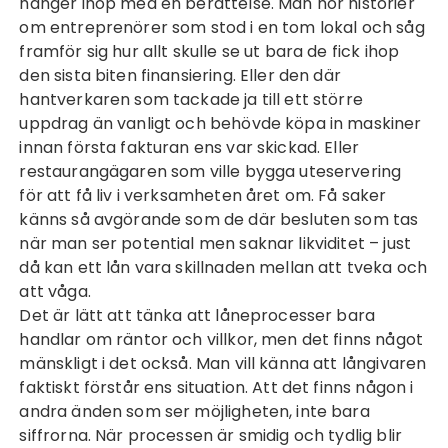
hänger ihop med en berättelse. Man hör historier
om entreprenörer som stod i en tom lokal och såg
framför sig hur allt skulle se ut bara de fick ihop
den sista biten finansiering. Eller den där
hantverkaren som tackade ja till ett större
uppdrag än vanligt och behövde köpa in maskiner
innan första fakturan ens var skickad. Eller
restaurangägaren som ville bygga uteservering
för att få liv i verksamheten året om. Få saker
känns så avgörande som de där besluten som tas
när man ser potential men saknar likviditet – just
då kan ett lån vara skillnaden mellan att tveka och
att våga.
Det är lätt att tänka att låneprocesser bara
handlar om räntor och villkor, men det finns något
mänskligt i det också. Man vill känna att långivaren
faktiskt förstår ens situation. Att det finns någon i
andra änden som ser möjligheten, inte bara
siffrorna. När processen är smidig och tydlig blir