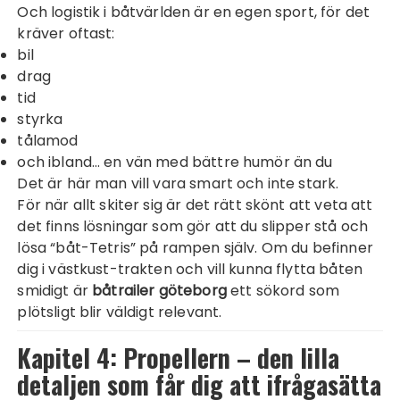
Och logistik i båtvärlden är en egen sport, för det
kräver oftast:
bil
drag
tid
styrka
tålamod
och ibland… en vän med bättre humör än du
Det är här man vill vara smart och inte stark.
För när allt skiter sig är det rätt skönt att veta att
det finns lösningar som gör att du slipper stå och
lösa “båt-Tetris” på rampen själv. Om du befinner
dig i västkust-trakten och vill kunna flytta båten
smidigt är
båtrailer göteborg
ett sökord som
plötsligt blir väldigt relevant.
Kapitel 4: Propellern – den lilla
detaljen som får dig att ifrågasätta