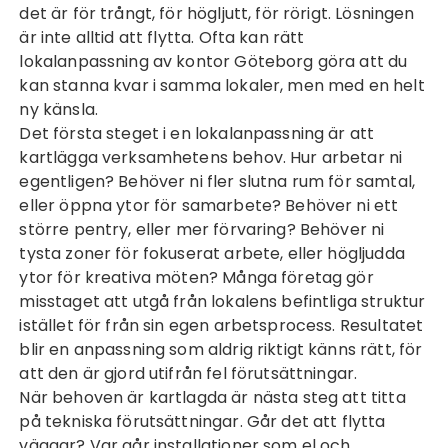
det är för trångt, för högljutt, för rörigt. Lösningen
är inte alltid att flytta. Ofta kan rätt
lokalanpassning av kontor Göteborg
göra att du
kan stanna kvar i samma lokaler, men med en helt
ny känsla.
Det första steget i en lokalanpassning är att
kartlägga verksamhetens behov. Hur arbetar ni
egentligen? Behöver ni fler slutna rum för samtal,
eller öppna ytor för samarbete? Behöver ni ett
större pentry, eller mer förvaring? Behöver ni
tysta zoner för fokuserat arbete, eller högljudda
ytor för kreativa möten? Många företag gör
misstaget att utgå från lokalens befintliga struktur
istället för från sin egen arbetsprocess. Resultatet
blir en anpassning som aldrig riktigt känns rätt, för
att den är gjord utifrån fel förutsättningar.
När behoven är kartlagda är nästa steg att titta
på tekniska förutsättningar. Går det att flytta
väggar? Var går installationer som el och