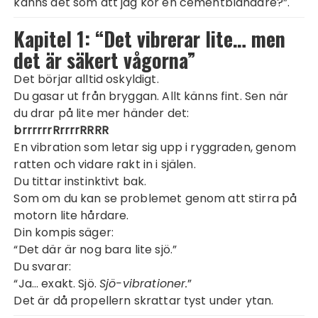
känns det som att jag kör en cementblandare?”.
Kapitel 1: “Det vibrerar lite… men
det är säkert vågorna”
Det börjar alltid oskyldigt.
Du gasar ut från bryggan. Allt känns fint. Sen när
du drar på lite mer händer det:
brrrrrrRrrrrRRRR
En vibration som letar sig upp i ryggraden, genom
ratten och vidare rakt in i själen.
Du tittar instinktivt bak.
Som om du kan se problemet genom att stirra på
motorn lite hårdare.
Din kompis säger:
“Det där är nog bara lite sjö.”
Du svarar:
“Ja… exakt. Sjö.
Sjö-vibrationer.
”
Det är då propellern skrattar tyst under ytan.