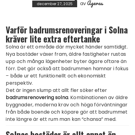
Ageras
av
december 27, 2025
Varför badrumsrenoveringar i Solna
kräver lite extra eftertanke
Solna är ett område där mycket händer samtidigt.
Nya bostäder växer fram, äldre fastigheter rustas
upp och många lägenheter byter ägare oftare än
förr. Det gör också att badrummen hamnar i fokus
– både ur ett funktionellt och ekonomiskt
perspektiv.
Det är ingen slump att allt fler söker efter
badrumsrenovering solna
. Kombinationen av äldre
byggnader, moderna krav och höga förväntningar
från både boende och köpare gör att badrummet
inte längre är ett rum man kan “chansa” med.
Solnas bostäder är allt annat än