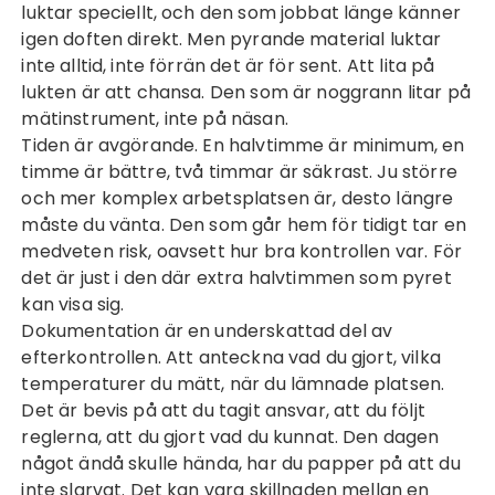
luktar speciellt, och den som jobbat länge känner
igen doften direkt. Men pyrande material luktar
inte alltid, inte förrän det är för sent. Att lita på
lukten är att chansa. Den som är noggrann litar på
mätinstrument, inte på näsan.
Tiden är avgörande. En halvtimme är minimum, en
timme är bättre, två timmar är säkrast. Ju större
och mer komplex arbetsplatsen är, desto längre
måste du vänta. Den som går hem för tidigt tar en
medveten risk, oavsett hur bra kontrollen var. För
det är just i den där extra halvtimmen som pyret
kan visa sig.
Dokumentation är en underskattad del av
efterkontrollen. Att anteckna vad du gjort, vilka
temperaturer du mätt, när du lämnade platsen.
Det är bevis på att du tagit ansvar, att du följt
reglerna, att du gjort vad du kunnat. Den dagen
något ändå skulle hända, har du papper på att du
inte slarvat. Det kan vara skillnaden mellan en