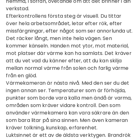
hemma, i soffan, ovetande om att det brinner i din
verkstad.
Efterkontrollens första steg är visuell. Du tittar
över hela arbetsområdet, letar efter rök, efter
missfärgningar, efter något som ser annorlunda ut.
Det räcker långt, men inte hela vägen. Sen
kommer känseln. Handen mot ytor, mot material,
mot platser där värme kan ha samlats. Det kräver
att du vet vad du känner efter, att du kan skilja
mellan normal värme från solen och farlig värme
från en glöd.
Värmekameran är nästa nivå. Med den ser du det
ingen annan ser. Temperaturer som är förhöjda,
punkter som borde vara kalla men ändå är varma,
områden som kräver vidare kontroll. Den som
använder värmekamera kan vara säkrare än den
som bara litar på sina sinnen. Men även kameran
kräver tolkning, kunskap, erfarenhet.
Luktsinnet är ett av de äldsta verktygen. Brandrök