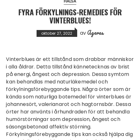
HÄLSA
FYRA FÖRKYLNINGS-REMEDIES FÖR
VINTERBLUES!
Ageras
av
oktober 27, 2022
Vinterblues är ett tillstånd som drabbar människor
i alla åldrar. Detta tillstånd kännetecknas av brist
på energi, ångest och depression. Dessa symtom
kan behandlas med naturläkemedel och
förkylningsförebyggande tips. Några örter som är
kända som naturliga botemedel för vinterblues är
johannesört, valerianarot och hagtornsbär. Dessa
örter har använts i århundraden för att behandla
humörstörningar som depression, ångest och
säsongsbetonad affektiv störning.
Förkylningsförebyggande tips kan också hjälpa dig