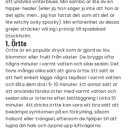
att undvika vinterblues. Min sambo är lite av en
hippie-healer (eller ja, hon säger ju inte att hon är
det själv, men… jag har fattat det som att det är
lite witchy ooky spooky). Min erfarenhet av dessa
grejer sträcker väl sig i princip till
spadabad
Stockholm
.
1. Örtte
Örtte är en populär dryck som är gjord av löv,
blommor eller frukt från växter. De bryggs ofta
några minuter i varmt vatten och silas sedan. Det
finns många olika sätt att göra örtte. Ett sätt är
att helt enkelt lägga några tepåsar i varmt vatten
och låta dem dra i 5-10 minuter. Ett annat sätt är
att använda färska örter med varmt vatten och
sedan sila ur örterna efter blötläggning i cirka 10
minuter. Att dricka örtte kan vara ett bra sätt att
bekämpa symtomen på en förkylning, såsom
halsont eller trängsel, eftersom de hjälper till att
lugna din hals och öppna upp luftvägarna