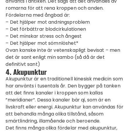
använts i antiken. Det sägs att det användes av
romarna för att rena kroppen och anden.
Fördelarna med ångbad är:
– Det hjälper mot andningsproblem
– Det förbättrar blodcirkulationen
– Det minskar stress och ångest
– Det hjälper mot sömnlöshet*
Ovan kanske inte är vetenskapligt bevisat – men
det är sant enligt min sambo (så då är det
definitivt sant)
4. Akupunktur
Akupunktur är en traditionell kinesisk medicin som
har använts i tusentals år. Den bygger på tanken
att det finns kanaler i kroppen som kallas
”meridianer”. Dessa kanaler bär qi, som är en
livskraft eller energi. Akupunktur kan användas för
att behandla många olika tillstånd, såsom
smärtlindring, illamående och beroende.
Det finns många olika fördelar med akupunktur,