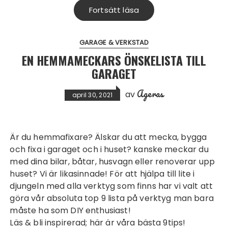
Fortsätt läsa
GARAGE & VERKSTAD
EN HEMMAMECKARS ÖNSKELISTA TILL
GARAGET
Ageras
av
april 30, 2021
Är du hemmafixare? Älskar du att mecka, bygga
och fixa i garaget och i huset? kanske meckar du
med dina bilar, båtar, husvagn eller renoverar upp
huset? Vi är likasinnade! För att hjälpa till lite i
djungeln med alla verktyg som finns har vi valt att
göra vår absoluta top 9 lista på verktyg man bara
måste ha som DIY enthusiast!
Läs & bli inspirerad; här är våra bästa 9tips!