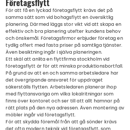
Företagsflytt
För att få en lyckad företagsflytt krävs det på
samma sätt som vid bohagsflytt en översiktlig
planering. Därmed läggs stor vikt vid att skapa en
effektiv och bra planering utefter kundens behov
och önskemål. Företagsfirmor erbjuder företag en
tydlig offert med fasta priser på samtliga tjänster.
Även besiktning ingår i själva planeringen.
Ett skäl att anlita en
flyttfirma stockholm
vid
företagsflytt är för att minska produktionsbortfall.
På grund av att en och samma arbetsledare har
det övergripande ansvaret för uppdraget
säkerställs flytten. Arbetsledaren planerar ihop
med flyttansvariga om vilka lokalritningar som
finns över kontoret och ser till att allt hamnar på
rätt plats på den nya adressen. Även montering av
möbler ingår vid företagsflytt.
För att skydda föremål från att gå sönder krävs
det ofta modern teknik vid företagsflytt, som