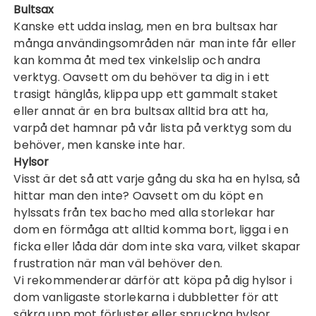
Bultsax
Kanske ett udda inslag, men en bra bultsax har
många användingsområden när man inte får eller
kan komma åt med tex vinkelslip och andra
verktyg. Oavsett om du behöver ta dig in i ett
trasigt hänglås, klippa upp ett gammalt staket
eller annat är en bra
bultsax
alltid bra att ha,
varpå det hamnar på vår lista på verktyg som du
behöver, men kanske inte har.
Hylsor
Visst är det så att varje gång du ska ha en hylsa, så
hittar man den inte? Oavsett om du köpt en
hylssats från tex bacho med alla storlekar har
dom en förmåga att alltid komma bort, ligga i en
ficka eller låda där dom inte ska vara, vilket skapar
frustration när man väl behöver den.
Vi rekommenderar därför att köpa på dig
hylsor
i
dom vanligaste storlekarna i dubbletter för att
säkra upp mot förluster eller spruckna hylsor.