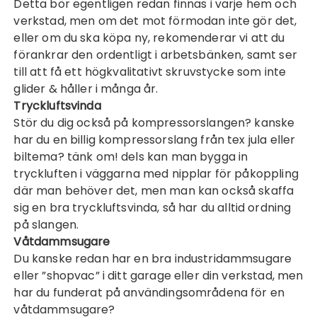
Detta bör egentligen redan finnas i varje hem och
verkstad, men om det mot förmodan inte gör det,
eller om du ska köpa ny, rekomenderar vi att du
förankrar den ordentligt i arbetsbänken, samt ser
till att få ett högkvalitativt
skruvstycke
som inte
glider & håller i många år.
Tryckluftsvinda
Stör du dig också på kompressorslangen? kanske
har du en billig kompressorslang från tex jula eller
biltema? tänk om! dels kan man bygga in
tryckluften i väggarna med nipplar för påkoppling
där man behöver det, men man kan också skaffa
sig en bra
tryckluftsvinda
, så har du alltid ordning
på slangen.
Våtdammsugare
Du kanske redan har en bra industridammsugare
eller ”shopvac” i ditt garage eller din verkstad, men
har du funderat på användingsområdena för en
våtdammsugare
?