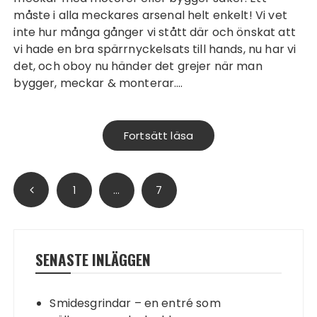
måste i alla meckares arsenal helt enkelt! Vi vet
inte hur många gånger vi stått där och önskat att
vi hade en bra spärrnyckelsats till hands, nu har vi
det, och oboy nu händer det grejer när man
bygger, meckar & monterar.…
Fortsätt läsa
Sidnumrering för inlägg
1
…
7
SENASTE INLÄGGEN
Smidesgrindar – en entré som