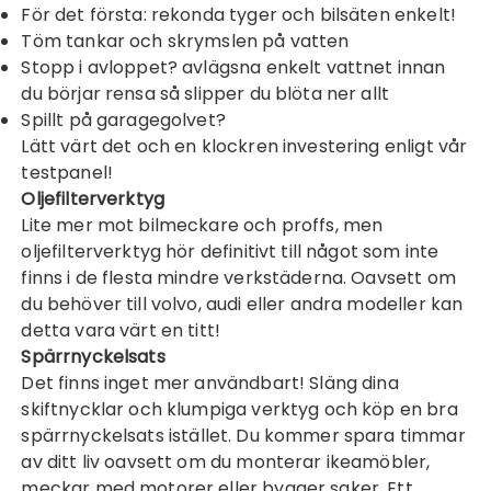
För det första: rekonda tyger och bilsäten enkelt!
Töm tankar och skrymslen på vatten
Stopp i avloppet? avlägsna enkelt vattnet innan
du börjar rensa så slipper du blöta ner allt
Spillt på garagegolvet?
Lätt värt det och en klockren investering enligt vår
testpanel!
Oljefilterverktyg
Lite mer mot bilmeckare och proffs, men
oljefilterverktyg
hör definitivt till något som inte
finns i de flesta mindre verkstäderna. Oavsett om
du behöver till volvo, audi eller andra modeller kan
detta vara värt en titt!
Spärrnyckelsats
Det finns inget mer användbart! Släng dina
skiftnycklar och klumpiga verktyg och köp en bra
spärrnyckelsats
istället. Du kommer spara timmar
av ditt liv oavsett om du monterar ikeamöbler,
meckar med motorer eller bygger saker. Ett